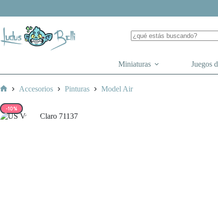
Saltar
al
contenido
Miniaturas
Juegos 
Accesorios
Pinturas
Model Air
Inicio
-10%