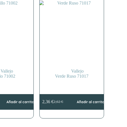
Vallejo
Vallejo
lo 71002
Verde Ruso 71017
2,36
€
Añadir al carrito
2,62
€
Añadir al carrito
El
El
precio
precio
original
actual
era:
es:
2,62 €.
2,36 €.