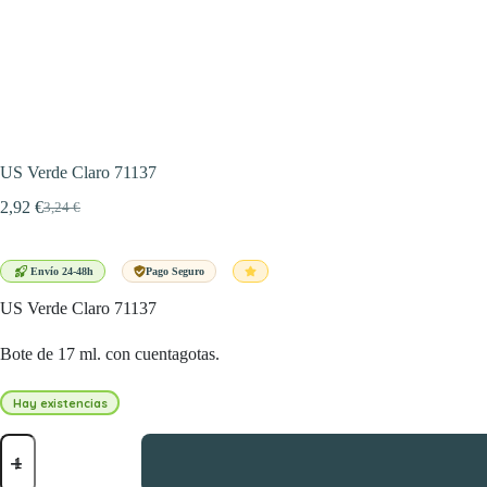
US Verde Claro 71137
2,92
€
3,24
€
El
El
precio
precio
original
actual
era:
es:
Envío 24-48h
Pago Seguro
3,24 €.
2,92 €.
US Verde Claro 71137
Bote de 17 ml. con cuentagotas.
Hay existencias
US
Verde
Claro