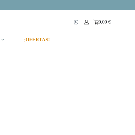
0,00
€
Carro
de
compra
¡OFERTAS!