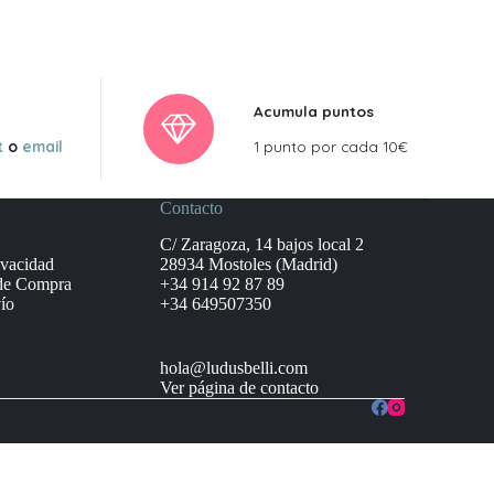
Acumula puntos
t
o
email
1 punto por cada 10€
Contacto
C/ Zaragoza, 14 bajos local 2
ivacidad
28934 Mostoles (Madrid)
de Compra
+34 914 92 87 89
ío
+34 649507350
hola@ludusbelli.com
Ver página de contacto