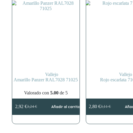
Vallejo
Vallejo
Amarillo Panzer RAL7028 71025
Rojo escarlata 7
Valorado con
5.00
de 5
2,92
€
2,80
€
3,24
€
Añadir al carrito
3,11
€
Añad
El
El
El
El
precio
precio
precio
precio
original
actual
original
actual
era:
es:
era:
es:
3,24 €.
2,92 €.
3,11 €.
2,80 €.