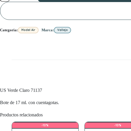
71137
cantidad
Categoria:
Marca:
Model Air
Vallejo
US Verde Claro 71137
Bote de 17 ml. con cuentagotas.
Productos relacionados
-10%
-10%