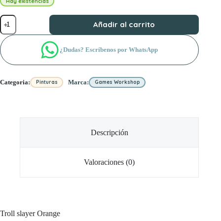
Hay existencias
Trollslayer
Añadir al carrito
Orange
cantidad
¿Dudas? Escríbenos por WhatsApp
Categoria:
Marca:
Pinturas
Games Workshop
Descripción
Valoraciones (0)
Troll slayer Orange