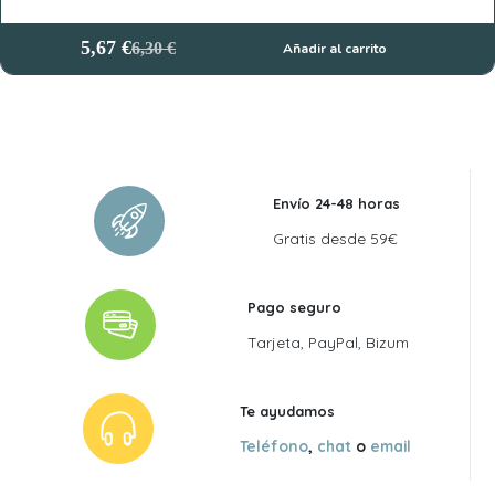
5,67
€
6,30
€
Añadir al carrito
El
El
precio
precio
original
actual
era:
es:
6,30 €.
5,67 €.
Envío 24-48 horas
Gratis desde 59€
Pago seguro
Tarjeta, PayPal, Bizum
Te ayudamos
Teléfono
,
chat
o
email