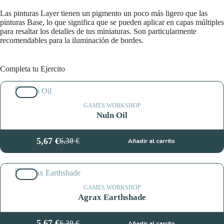
Las pinturas Layer tienen un pigmento un poco más ligero que las
pinturas Base, lo que significa que se pueden aplicar en capas múltiples
para resaltar los detalles de tus miniaturas. Son particularmente
recomendables para la iluminación de bordes.
Completa tu Ejercito
10%
GAMES WORKSHOP
Nuln Oil
5,67
€
6,30
€
Añadir al carrito
El
El
precio
precio
original
actual
10%
era:
es:
6,30 €.
5,67 €.
GAMES WORKSHOP
Agrax Earthshade
5,67
€
6,30
€
Añadir al carrito