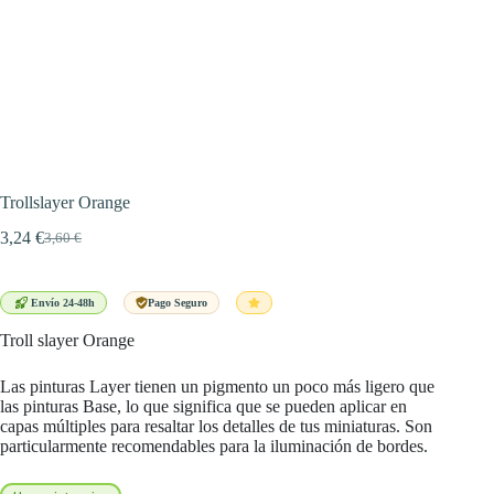
Trollslayer Orange
3,24
€
3,60
€
El
El
precio
precio
original
actual
era:
es:
Envío 24-48h
Pago Seguro
3,60 €.
3,24 €.
Troll slayer Orange
Las pinturas Layer tienen un pigmento un poco más ligero que
las pinturas Base, lo que significa que se pueden aplicar en
capas múltiples para resaltar los detalles de tus miniaturas. Son
particularmente recomendables para la iluminación de bordes.