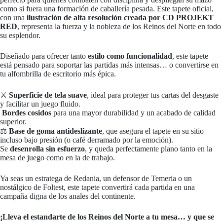
como si fuera una formación de caballería pesada. Este tapete oficial,
con una
ilustración de alta resolución creada por CD PROJEKT
RED
, representa la fuerza y la nobleza de los Reinos del Norte en todo
su esplendor.
Diseñado para ofrecer tanto
estilo como funcionalidad
, este tapete
está pensado para soportar las partidas más intensas… o convertirse en
tu alfombrilla de escritorio más épica.
⚔️
Superficie de tela suave
, ideal para proteger tus cartas del desgaste
y facilitar un juego fluido.
️
Bordes cosidos
para una mayor durabilidad y un acabado de calidad
superior.
⚖️
Base de goma antideslizante
, que asegura el tapete en su sitio
incluso bajo presión (o café derramado por la emoción).
Se
desenrolla sin esfuerzo
, y queda perfectamente plano tanto en la
mesa de juego como en la de trabajo.
Ya seas un estratega de Redania, un defensor de Temeria o un
nostálgico de Foltest, este tapete convertirá cada partida en una
campaña digna de los anales del continente.
¡Lleva el estandarte de los Reinos del Norte a tu mesa… y que se