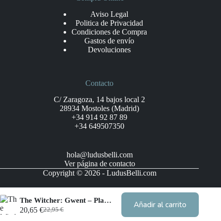
Aviso Legal
Politica de Privacidad
Condiciones de Compra
Gastos de envío
Devoluciones
Contacto
C/ Zaragoza, 14 bajos local 2
28934 Mostoles (Madrid)
+34 914 92 87 89
+34 649507350
hola@ludusbelli.com
Ver página de contacto
Copyright © 2026 - LudusBelli.com
The Witcher: Gwent – Playmat Northern Realms
Añadir al carrito
20,65
€
22,95
€
El
El