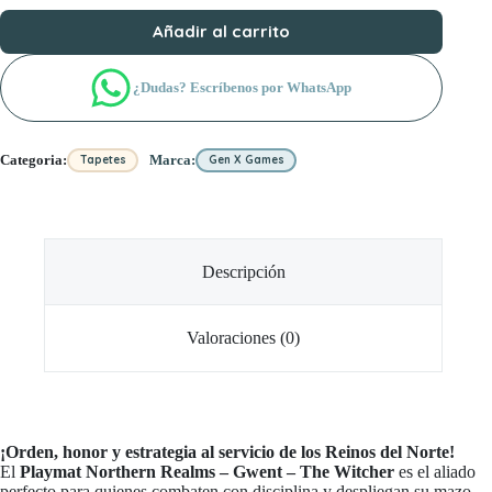
Añadir al carrito
¿Dudas? Escríbenos por WhatsApp
Categoria:
Marca:
Tapetes
Gen X Games
Descripción
Valoraciones (0)
¡Orden, honor y estrategia al servicio de los Reinos del Norte!
El
Playmat Northern Realms – Gwent – The Witcher
es el aliado
perfecto para quienes combaten con disciplina y despliegan su mazo