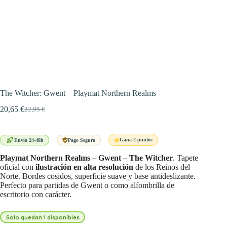
The Witcher: Gwent – Playmat Northern Realms
20,65
€
22,95
€
El
El
precio
precio
original
actual
era:
es:
Gana 2 puntos
Envío 24-48h
Pago Seguro
22,95 €.
20,65 €.
Playmat Northern Realms – Gwent – The Witcher
. Tapete
oficial con
ilustración en alta resolución
de los Reinos del
Norte. Bordes cosidos, superficie suave y base antideslizante.
Perfecto para partidas de Gwent o como alfombrilla de
escritorio con carácter.
Solo quedan 1 disponibles