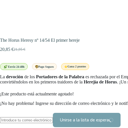
The Horus Heresy nº 14/54 El primer hereje
20,85
€
21,95
€
El
El
precio
precio
original
actual
era:
es:
Gana 2 puntos
Envío 24-48h
Pago Seguro
21,95 €.
20,85 €.
La
devoción
de los
Portadores de la Palabra
es rechazada por el Emp
convirtiéndolos en los primeros traidores de la
Herejía de Horus
. ¡Un 
¡Este producto está actualmente agotado!
¡No hay problema! Ingrese su dirección de correo electrónico y le notif
Unirse a la lista de espera