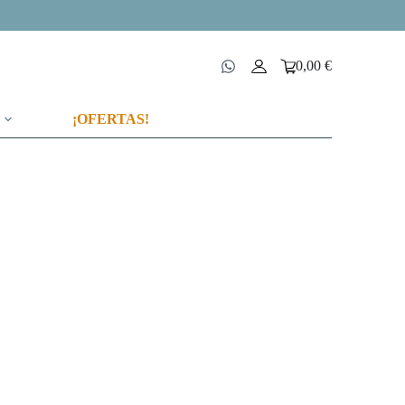
0,00
€
Carro
de
compra
¡OFERTAS!