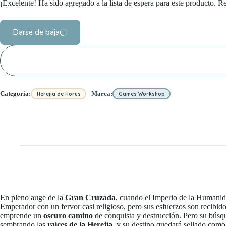
¡Excelente! Ha sido agregado a la lista de espera para este producto. Re
Darse de baja
Categoria:
Marca:
Herejía de Horus
Games Workshop
En pleno auge de la
Gran Cruzada
, cuando el Imperio de la Humanid
Emperador con un fervor casi religioso, pero sus esfuerzos son recibid
emprende un
oscuro camino
de conquista y destrucción. Pero su búsq
sembrando las
raíces de la Herejía
, y su destino quedará sellado como 