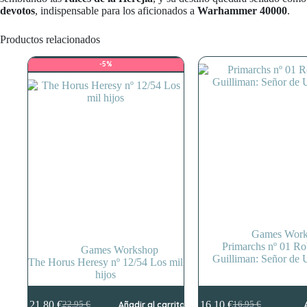
devotos
, indispensable para los aficionados a
Warhammer 40000
.
Productos relacionados
-5%
Games Work
Primarchs nº 01 Ro
Games Workshop
Guilliman: Señor de 
The Horus Heresy nº 12/54 Los mil
hijos
21,80
€
16,10
€
22,95
€
Añadir al carrito
16,95
€