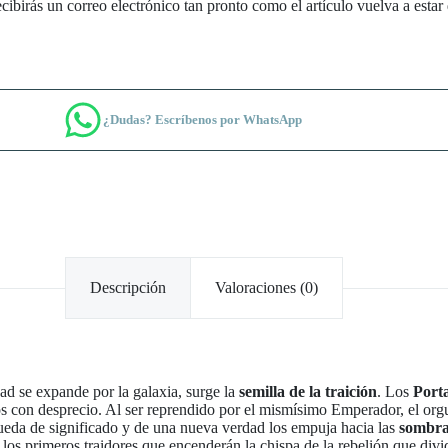
cibirás un correo electrónico tan pronto como el artículo vuelva a estar
¿Dudas? Escríbenos por WhatsApp
Descripción
Valoraciones (0)
ad se expande por la galaxia, surge la
semilla de la traición
. Los
Port
os con desprecio. Al ser reprendido por el mismísimo Emperador, el orgu
ueda de significado y de una nueva verdad los empuja hacia las
sombra
los primeros traidores que encenderán la chispa de la rebelión que dividi