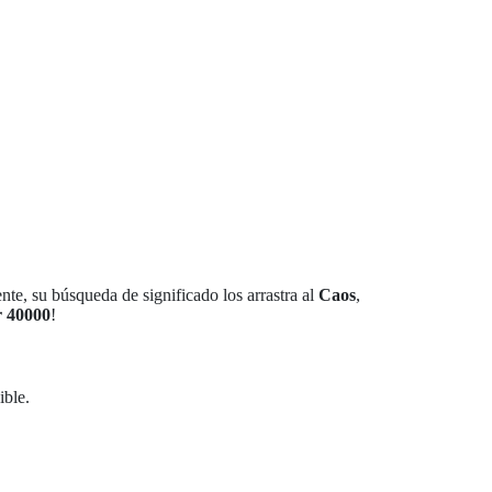
ente, su búsqueda de significado los arrastra al
Caos
,
 40000
!
ible.