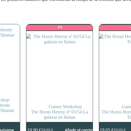
-5%
shop
boute
Games Workshop
Gam
Ultramar
The Horus Heresy nº 03/54 La
The Horus Here
galaxia en llamas
Ti
19,90
€
19,05
€
Avísame
20,95
€
Añadir al carrito
19,95
€