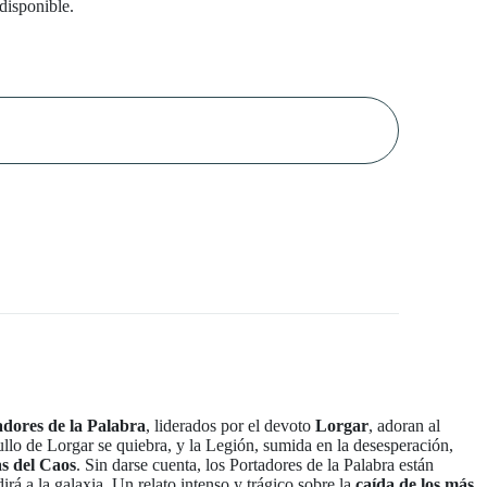
 disponible.
adores de la Palabra
, liderados por el devoto
Lorgar
, adoran al
llo de Lorgar se quiebra, y la Legión, sumida en la desesperación,
s del Caos
. Sin darse cuenta, los Portadores de la Palabra están
rá a la galaxia. Un relato intenso y trágico sobre la
caída de los más