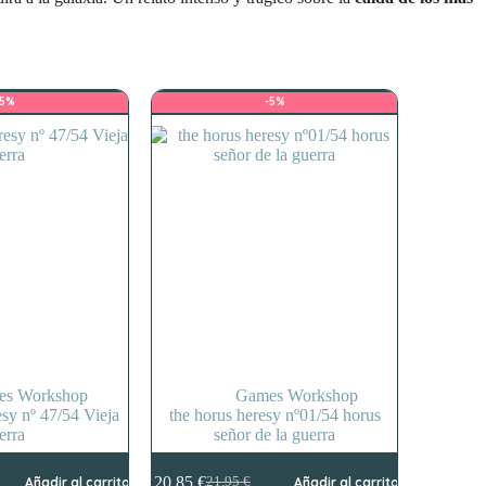
-5%
-5%
es Workshop
Games Workshop
sy nº 47/54 Vieja
the horus heresy nº01/54 horus
erra
señor de la guerra
20,85
€
Añadir al carrito
21,95
€
Añadir al carrito