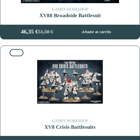
GAMES WORKSHOP
XV88 Broadside Battlesuit
46,35
€
51,50
€
Añadir al carrito
El
El
precio
precio
original
actual
10%
era:
es:
51,50 €.
46,35 €.
GAMES WORKSHOP
XV8 Crisis Battlesuits