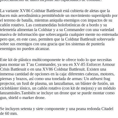
La variante XV86 Coldstar Battlesuit está cubierta de aletas que la
hacen más aerodinámica permitiéndole un movimiento superrápido por
el terreno de batalla, mientras aniquila enemigos con impactos de su
cañón rotativo. Las contramedidas holofotónicas de a bordo y su
telemetría alimentan la Coldstar y a su Commander con una variedad
masiva de información que sobrecargaría cualquier mente no entrenada
pero que, en este caso, permiten que la Coldstar Battlesuit sobrevuele
sobre sus enemigos con una gracia que los sistemas de puntería
enemigos no pueden alcanzar.
Este kit de plástico multicomponente te ofrece todo lo que necesitas
para montar un T’au Commander, ya sea en XV-85 Enforcer Armour
Crisis Battlesuit o en una XV86 Coldstar Battlesuit. Existen una
inmensa cantidad de opciones en la caja: diferentes cabezas, motores,
piernas y brazos, así como una tonelada de armas: Un airburst frag
projector, un fusil de plasma, un lanzallamas, un bláster de fusión, un
ciclobláster iónico, un cañón rotativo (con kit de mejora) y un módulo
lanzamisiles.También se incluye un drone que se puede montar como
gun, shield o marker drone.
Se incluyen setenta y siete componente y una peana redonda Citadel
de 60 mm.