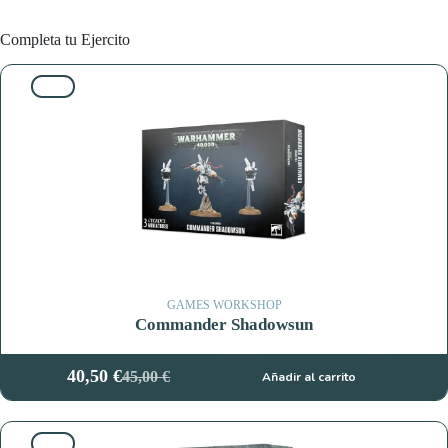
Completa tu Ejercito
10%
GAMES WORKSHOP
Commander Shadowsun
40,50
€
45,00
€
Añadir al carrito
El
El
precio
precio
original
actual
10%