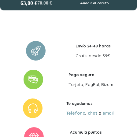
63,00
€
70,00
€
Añadir al carrito
El
El
precio
precio
original
actual
era:
es:
70,00 €.
63,00 €.
Envío 24-48 horas
Gratis desde 59€
Pago seguro
Tarjeta, PayPal, Bizum
Te ayudamos
Teléfono
,
chat
o
email
Acumula puntos