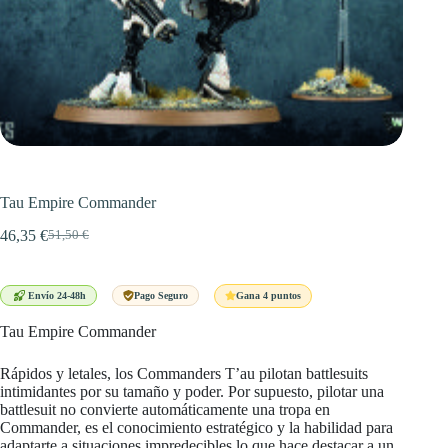
Tau Empire Commander
46,35
€
51,50
€
El
El
precio
precio
original
actual
era:
es:
Gana 4 puntos
Envío 24-48h
Pago Seguro
51,50 €.
46,35 €.
Tau Empire Commander
Rápidos y letales, los Commanders T’au pilotan battlesuits
intimidantes por su tamaño y poder. Por supuesto, pilotar una
battlesuit no convierte automáticamente una tropa en
Commander, es el conocimiento estratégico y la habilidad para
adaptarte a situaciones impredecibles lo que hace destacar a un