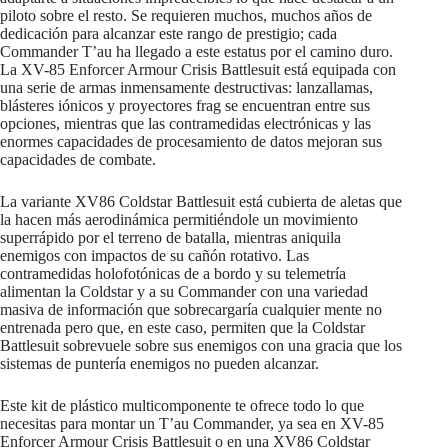
piloto sobre el resto. Se requieren muchos, muchos años de
dedicación para alcanzar este rango de prestigio; cada
Commander T’au ha llegado a este estatus por el camino duro.
La XV-85 Enforcer Armour Crisis Battlesuit está equipada con
una serie de armas inmensamente destructivas: lanzallamas,
blásteres iónicos y proyectores frag se encuentran entre sus
opciones, mientras que las contramedidas electrónicas y las
enormes capacidades de procesamiento de datos mejoran sus
capacidades de combate.
La variante XV86 Coldstar Battlesuit está cubierta de aletas que
la hacen más aerodinámica permitiéndole un movimiento
superrápido por el terreno de batalla, mientras aniquila
enemigos con impactos de su cañón rotativo. Las
contramedidas holofotónicas de a bordo y su telemetría
alimentan la Coldstar y a su Commander con una variedad
masiva de información que sobrecargaría cualquier mente no
entrenada pero que, en este caso, permiten que la Coldstar
Battlesuit sobrevuele sobre sus enemigos con una gracia que los
sistemas de puntería enemigos no pueden alcanzar.
Este kit de plástico multicomponente te ofrece todo lo que
necesitas para montar un T’au Commander, ya sea en XV-85
Enforcer Armour Crisis Battlesuit o en una XV86 Coldstar