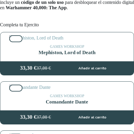
incluye un
código de un solo uso
para desbloquear el contenido digital
en
Warhammer 40,000: The App
.
Completa tu Ejercito
10%
GAMES WORKSHOP
Mephiston, Lord of Death
33,30
€
37,00
€
Añadir al carrito
El
El
precio
precio
original
actual
10%
era:
es:
37,00 €.
33,30 €.
GAMES WORKSHOP
Comandante Dante
33,30
€
37,00
€
Añadir al carrito
El
El
precio
precio
original
actual