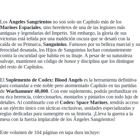
Los
Ángeles Sangrientos
no son solo un Capítulo más de los
Marines Espaciales
, sino herederos de una de las legiones más
antiguas y legendarias del Imperio. Sin embargo, la gloria de sus
victorias está teñida por una maldición oscura que se desató con la
caída de su Primarca,
Sanguinius
. Famosos por su belleza marcial y su
ferocidad desatada, los Hijos de Sanguinius luchan constantemente
contra la oscuridad que habita en su linaje. A pesar de su naturaleza
salvaje, mantienen un código de honor y disciplina que los distingue
del resto de Capítulos.
El
Suplemento de Codex: Blood Angels
es la herramienta definitiva
para comandar a este noble pero atormentado Capítulo en tus partidas
de
Warhammer 40,000
. Con este suplemento, podrás profundizar en
su rica herencia, coleccionarlos, montarlos y pintarlos con todo lujo de
detalles. Al combinarlo con el
Codex: Space Marines
, tendrás acceso
a un ejército único con tácticas exclusivas, unidades especializadas y
reglas dedicadas para sumergirte en su historia. ¡Lleva la guerra a la
mesa con la fuerza implacable de los Ángeles Sangrientos!
Este volumen de 104 páginas en tapa dura incluye: