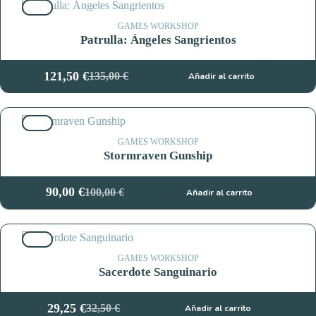
10%
era:
es:
37,00 €.
33,30 €.
GAMES WORKSHOP
Patrulla: Ángeles Sangrientos
121,50
€
135,00
€
Añadir al carrito
El
El
precio
precio
original
actual
10%
era:
es:
135,00 €.
121,50 €.
GAMES WORKSHOP
Stormraven Gunship
90,00
€
100,00
€
Añadir al carrito
El
El
precio
precio
original
actual
10%
era:
es:
100,00 €.
90,00 €.
GAMES WORKSHOP
Sacerdote Sanguinario
29,25
€
32,50
€
Añadir al carrito
El
El