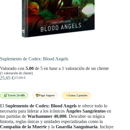
Suplemento de Codex: Blood Angels
Valorado con
5.00
de 5 en base a
1
valoración de un cliente
(
1
valoración de cliente)
25,65
€
27,00
€
El
El
precio
precio
original
actual
era:
es:
Gana 2 puntos
Envío 24-48h
Pago Seguro
27,00 €.
25,65 €.
El
Suplemento de Codex: Blood Angels
te ofrece todo lo
necesario para liderar a los icónicos
Ángeles Sangrientos
en
tus partidas de
Warhammer 40,000
. Descubre su trágica
historia, reglas únicas y unidades especializadas como la
Compañía de la Muerte
y la
Guardia Sanguinaria
. Incluye