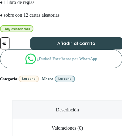
♦ 1 libro de reglas
♦ sobre con 12 cartas aleatorias
Hay existencias
Starter
Añadir al carrito
Deck
Lorcana
-
¿Dudas? Escríbenos por WhatsApp
Into
The
Inklands
Moana
Categoria:
Marca:
Lorcana
Lorcana
and
Scrooge
McDuck
cantidad
Descripción
Valoraciones (0)