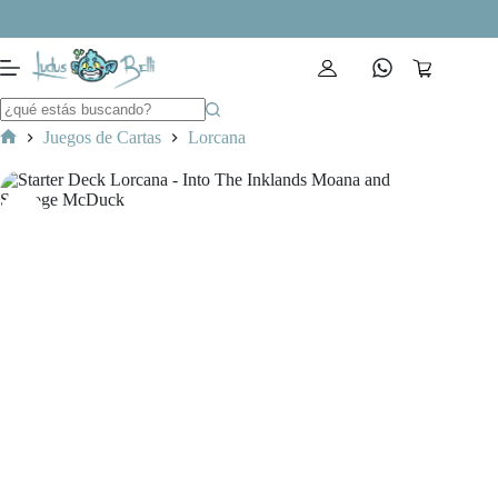
Saltar
al
contenido
Carro
de
compra
Juegos de Cartas
Lorcana
Inicio