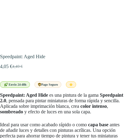
Speedpaint: Aged Hide
4,05
€
4,49
€
El
El
precio
precio
original
actual
era:
es:
Envío 24-48h
Pago Seguro
4,49 €.
4,05 €.
Speedpaint: Aged Hide
es una pintura de la gama
Speedpaint
2.0
, pensada para pintar miniaturas de forma rápida y sencilla.
Aplicada sobre imprimación blanca, crea
color intenso
,
sombreado
y efecto de luces en una sola capa.
Ideal para usar como acabado rápido o como
capa base
antes
de añadir luces y detalles con pinturas acrílicas. Una opción
perfecta para ahorrar tiempo de pintura y tener tus miniaturas