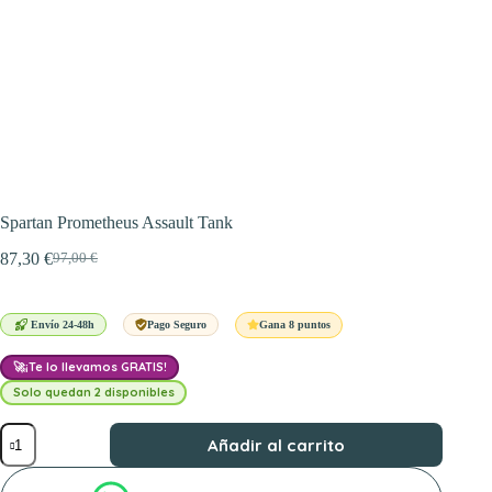
Spartan Prometheus Assault Tank
87,30
€
97,00
€
El
El
precio
precio
original
actual
era:
es:
Gana 8 puntos
Envío 24-48h
Pago Seguro
97,00 €.
87,30 €.
🚀
¡Te lo llevamos GRATIS!
Solo quedan 2 disponibles
Spartan
Añadir al carrito
Prometheus
Assault
Tank