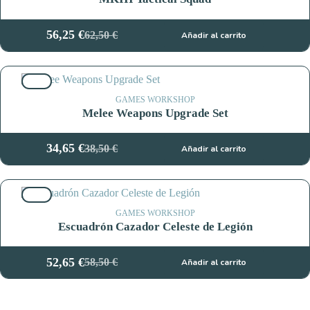
56,25
€
62,50
€
Añadir al carrito
El
El
precio
precio
original
actual
10%
era:
es:
62,50 €.
56,25 €.
GAMES WORKSHOP
Melee Weapons Upgrade Set
34,65
€
38,50
€
Añadir al carrito
El
El
precio
precio
original
actual
10%
era:
es:
38,50 €.
34,65 €.
GAMES WORKSHOP
Escuadrón Cazador Celeste de Legión
52,65
€
58,50
€
Añadir al carrito
El
El
precio
precio
original
actual