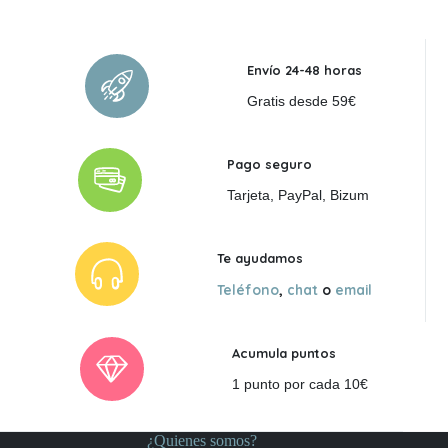
era:
es:
58,50 €.
52,65 €.
Envío 24-48 horas
Gratis desde 59€
Pago seguro
Tarjeta, PayPal, Bizum
Te ayudamos
Teléfono
,
chat
o
email
Acumula puntos
1 punto por cada 10€
¿Quienes somos?