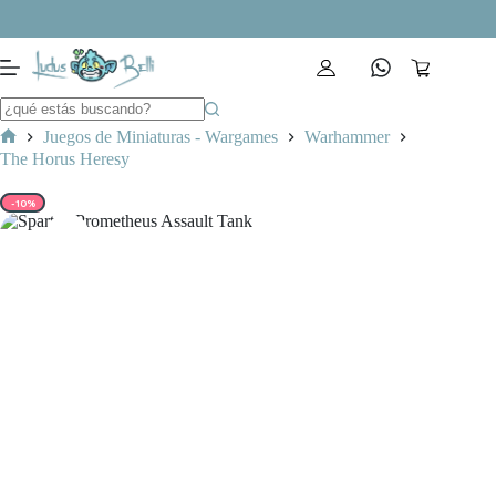
Saltar
al
contenido
Carro
de
compra
Juegos de Miniaturas - Wargames
Warhammer
Inicio
The Horus Heresy
-10%