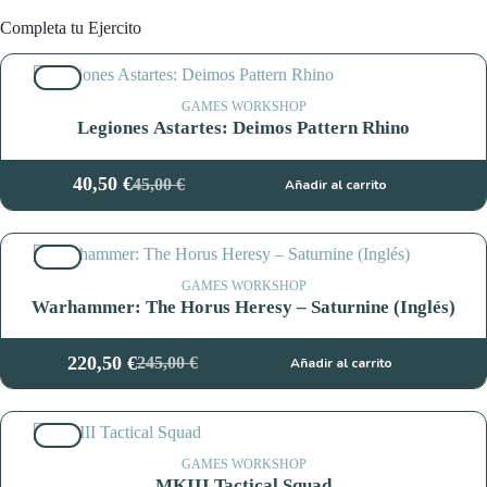
Completa tu Ejercito
10%
GAMES WORKSHOP
Legiones Astartes: Deimos Pattern Rhino
40,50
€
45,00
€
Añadir al carrito
El
El
precio
precio
original
actual
10%
era:
es:
45,00 €.
40,50 €.
GAMES WORKSHOP
Warhammer: The Horus Heresy – Saturnine (Inglés)
220,50
€
245,00
€
Añadir al carrito
El
El
precio
precio
original
actual
10%
era:
es:
245,00 €.
220,50 €.
GAMES WORKSHOP
MKIII Tactical Squad