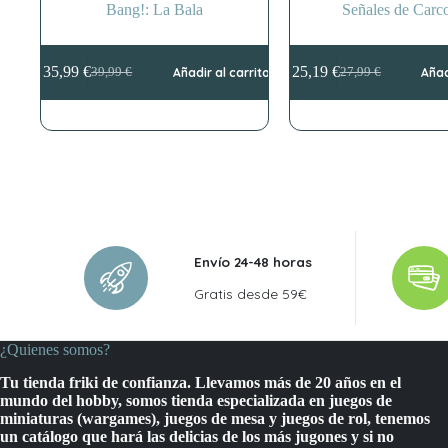
Bang!: La Bala
Señales de Carc
35,99
€
25,19
€
39,99
€
Añadir al carrito
27,99
€
Añad
El
El
El
El
precio
precio
precio
precio
original
actual
original
actual
era:
es:
era:
es:
39,99 €.
35,99 €.
27,99 €.
25,19 €.
Envío 24-48 horas
Gratis desde 59€
¿Quienes somos?
Tu tienda friki de confianza. Llevamos más de 20 años en el
mundo del hobby, somos tienda especializada en juegos de
miniaturas (wargames), juegos de mesa y juegos de rol, tenemos
un catálogo que hará las delicias de los más jugones y si no