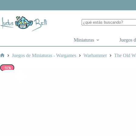
Saltar
al
contenido
Miniaturas
Juegos 
Juegos de Miniaturas - Wargames
Warhammer
The Old W
Inicio
-10%