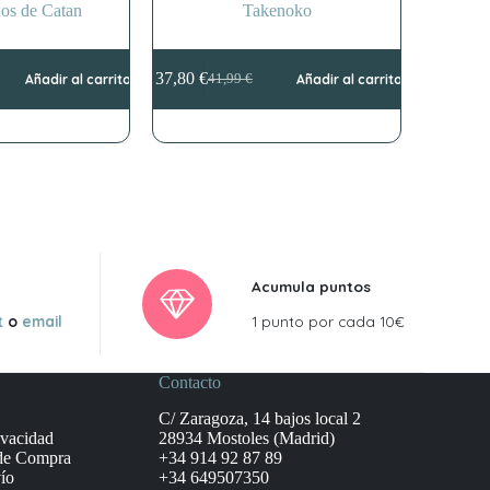
os de Catan
Takenoko
37,80
€
Añadir al carrito
41,99
€
Añadir al carrito
El
El
precio
precio
original
actual
era:
es:
41,99 €.
37,80 €.
Acumula puntos
t
o
email
1 punto por cada 10€
Contacto
C/ Zaragoza, 14 bajos local 2
ivacidad
28934 Mostoles (Madrid)
de Compra
+34 914 92 87 89
ío
+34 649507350