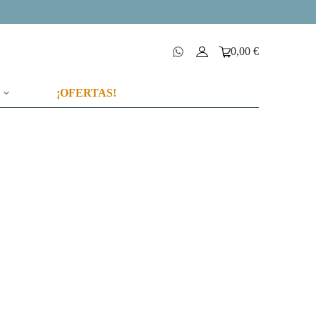
0,00
€
Carro
de
compra
¡OFERTAS!