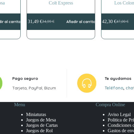
osa
Colt Express
Los Colon
31,49
€
42,30
€
ir al carrito
34,99
€
Añadir al carrito
47,00
€
El
El
El
El
precio
precio
precio
precio
original
actual
original
actual
era:
es:
era:
es:
34,99 €.
31,49 €.
47,00 €.
42,30 €.
Pago seguro
Te ayudamos
Tarjeta, PayPal, Bizum
Teléfono
,
cha
Menu
Compra Online
Miniaturas
Aviso Legal
Juegos de Mesa
Politica de Pr
Juegos de Cartas
Condiciones 
Juegos de Rol
Gastos de env