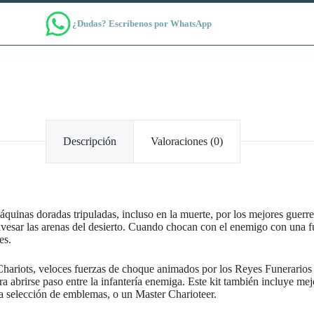
¿Dudas? Escríbenos por WhatsApp
Descripción
Valoraciones (0)
máquinas doradas tripuladas, incluso en la muerte, por los mejores gue
avesar las arenas del desierto. Cuando chocan con el enemigo con una fu
es.
Chariots, veloces fuerzas de choque animados por los Reyes Funerarios 
ara abrirse paso entre la infantería enemiga. Este kit también incluye 
a selección de emblemas, o un Master Charioteer.