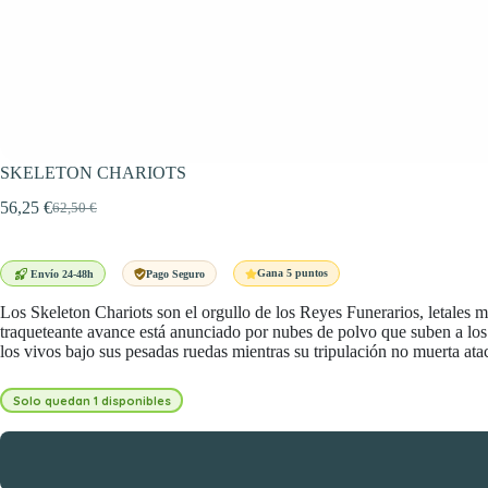
SKELETON CHARIOTS
56,25
€
62,50
€
El
El
precio
precio
original
actual
era:
es:
Gana 5 puntos
Envío 24-48h
Pago Seguro
62,50 €.
56,25 €.
Los Skeleton Chariots son el orgullo de los Reyes Funerarios, letales
traqueteante avance está anunciado por nubes de polvo que suben a los 
los vivos bajo sus pesadas ruedas mientras su tripulación no muerta atac
Solo quedan 1 disponibles