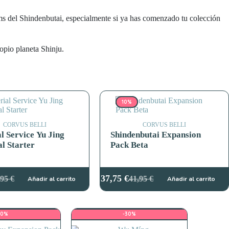
eams del Shindenbutai, especialmente si ya has comenzado tu colección
opio planeta Shinju.
10%
CORVUS BELLI
CORVUS BELLI
l Service Yu Jing
Shindenbutai Expansion
al Starter
Pack Beta
37,75
€
,95
€
41,95
€
Añadir al carrito
Añadir al carrito
El
El
cio
cio
precio
precio
ginal
ual
original
actual
:
era:
es:
10%
-30%
95 €.
46 €.
41,95 €.
37,75 €.