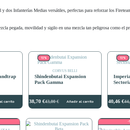
 y dos Infanterías Medias versátiles, perfectas para reforzar los Firet
ezcla pegada, movilidad y sigilo en una mezcla tan peligrosa como el pr
10%
10%
CORVUS BELLI
andtrap
Shindenbutai Expansion
Imperia
Pack Gamma
Sectori
38,70
€
40,46
€
43,00
€
44
al carrito
Añadir al carrito
El
El
El
El
precio
precio
pre
pre
original
actual
ori
act
era:
es:
era
es:
-
43,00 €.
38,70 €.
44,
40,