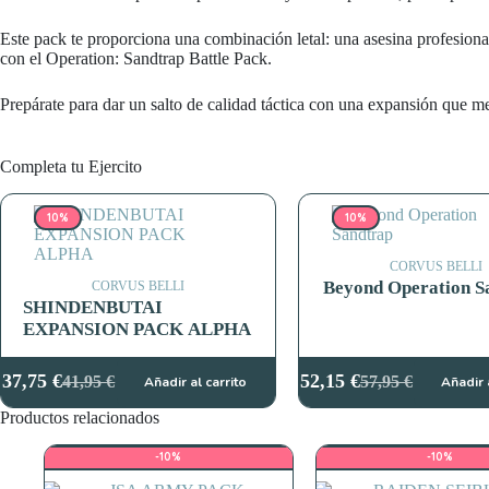
Este pack te proporciona una combinación letal: una asesina profesional
con el Operation: Sandtrap Battle Pack.
Prepárate para dar un salto de calidad táctica con una expansión que m
Completa tu Ejercito
10%
10%
CORVUS BELLI
Beyond Operation S
CORVUS BELLI
SHINDENBUTAI
EXPANSION PACK ALPHA
37,75
€
52,15
€
41,95
€
57,95
€
Añadir al carrito
Añadir 
El
El
El
El
precio
precio
precio
precio
Productos relacionados
original
actual
original
actual
era:
es:
era:
es:
-10%
-10%
41,95 €.
37,75 €.
57,95 €.
52,15 €.