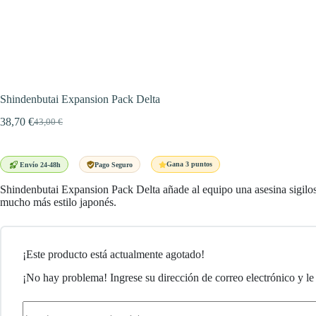
Shindenbutai Expansion Pack Delta
38,70
€
43,00
€
El
El
precio
precio
original
actual
era:
es:
Gana 3 puntos
Envío 24-48h
Pago Seguro
43,00 €.
38,70 €.
Shindenbutai Expansion Pack Delta añade al equipo una asesina sigilosa
mucho más estilo japonés.
¡Este producto está actualmente agotado!
¡No hay problema! Ingrese su dirección de correo electrónico y le 