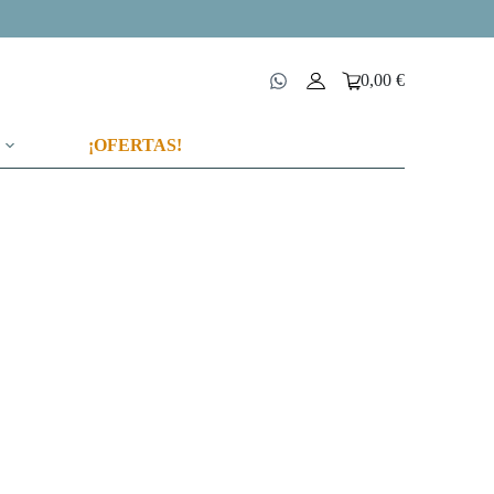
0,00
€
Carro
de
compra
¡OFERTAS!