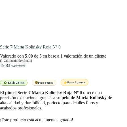
Serie 7 Marta Kolinsky Roja Nº 0
Valorado con
5.00
de 5 en base a
1
valoración de un cliente
(
1
valoración de cliente)
19,83
€
20,85
€
El
El
precio
precio
original
actual
era:
es:
Gana 1 puntos
Envío 24-48h
Pago Seguro
20,85 €.
19,83 €.
El
pincel Serie 7 Marta Kolinsky Roja Nº 0
ofrece una
precisión excepcional gracias a su
pelo de Marta Kolinsky
de
alta calidad y durabilidad, perfecto para detalles finos y
acabados profesionales.
¡Este producto está actualmente agotado!