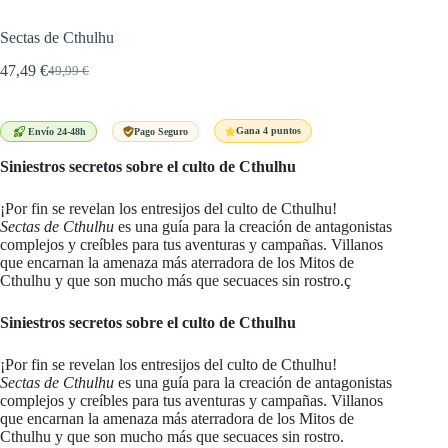
Sectas de Cthulhu
47,49
€
49,99
€
El
El
precio
precio
original
actual
era:
es:
Gana 4 puntos
Envío 24-48h
Pago Seguro
49,99 €.
47,49 €.
Siniestros secretos sobre el culto de Cthulhu
¡Por fin se revelan los entresijos del culto de Cthulhu!
Sectas de Cthulhu
es una guía para la creación de antagonistas
complejos y creíbles para tus aventuras y campañas. Villanos
que encarnan la amenaza más aterradora de los Mitos de
Cthulhu y que son mucho más que secuaces sin rostro.ç
Siniestros secretos sobre el culto de Cthulhu
¡Por fin se revelan los entresijos del culto de Cthulhu!
Sectas de Cthulhu
es una guía para la creación de antagonistas
complejos y creíbles para tus aventuras y campañas. Villanos
que encarnan la amenaza más aterradora de los Mitos de
Cthulhu y que son mucho más que secuaces sin rostro.