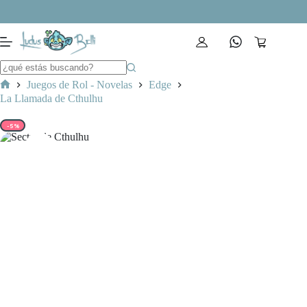
Saltar
al
contenido
Carro
de
compra
Juegos de Rol - Novelas
Edge
Inicio
La Llamada de Cthulhu
-5%