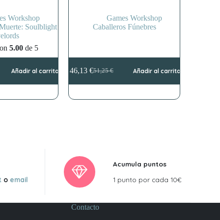
es Workshop
Games Workshop
Muerte: Soulblight
Caballeros Fúnebres
elords
con
5.00
de 5
46,13
€
Añadir al carrito
51,25
€
Añadir al carrito
El
El
precio
precio
original
actual
era:
es:
51,25 €.
46,13 €.
Acumula puntos
t
o
email
1 punto por cada 10€
Contacto