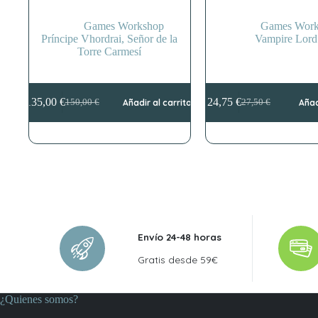
Games Workshop
Games Work
Príncipe Vhordrai, Señor de la
Vampire Lord
Torre Carmesí
135,00
€
24,75
€
150,00
€
Añadir al carrito
27,50
€
Añad
El
El
El
El
precio
precio
precio
precio
original
actual
original
actual
era:
es:
era:
es:
150,00 €.
135,00 €.
27,50 €.
24,75 €.
Envío 24-48 horas
Gratis desde 59€
¿Quienes somos?