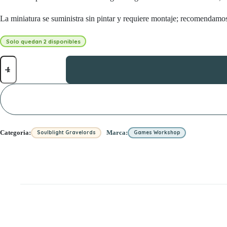
La miniatura se suministra sin pintar y requiere montaje; recomendamos 
Solo quedan 2 disponibles
Wight
King
cantidad
Categoria:
Marca:
Soulblight Gravelords
Games Workshop