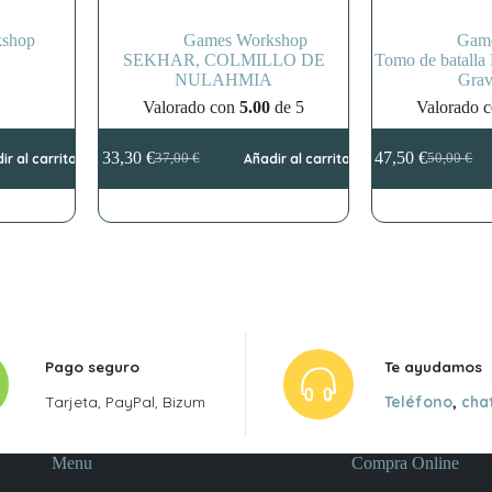
shop
Games Workshop
Gam
SEKHAR, COLMILLO DE
Tomo de batalla 
NULAHMIA
Grav
Valorado con
5.00
de 5
Valorado 
33,30
€
47,50
€
ir al carrito
37,00
€
Añadir al carrito
50,00
€
El
El
El
El
precio
precio
precio
precio
original
actual
original
actual
era:
es:
era:
es:
37,00 €.
33,30 €.
50,00 €.
47,50 €.
Pago seguro
Te ayudamos
Tarjeta, PayPal, Bizum
Teléfono
,
cha
Menu
Compra Online