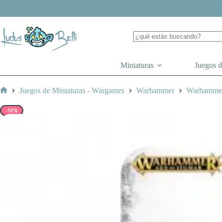
Saltar
al
contenido
Miniaturas
Juegos 
Juegos de Miniaturas - Wargames
Warhammer
Warhammer
Inicio
-10%