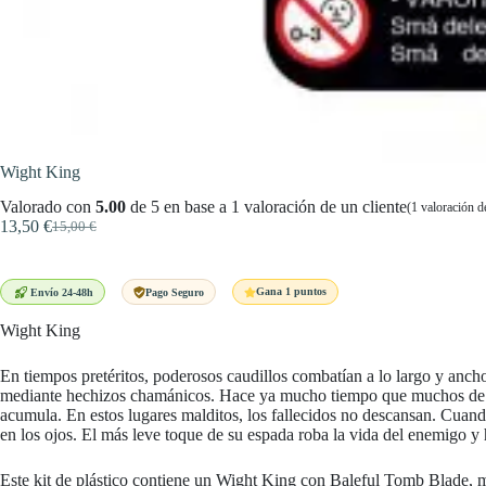
Wight King
Valorado con
5.00
de 5 en base a
1
valoración de un cliente
(
1
valoración de
13,50
€
15,00
€
El
El
precio
precio
original
actual
era:
es:
Gana 1 puntos
Envío 24-48h
Pago Seguro
15,00 €.
13,50 €.
Wight King
En tiempos pretéritos, poderosos caudillos combatían a lo largo y ancho
mediante hechizos chamánicos. Hace ya mucho tiempo que muchos de eso
acumula. En estos lugares malditos, los fallecidos no descansan. Cuando
en los ojos. El más leve toque de su espada roba la vida del enemigo y
Este kit de plástico contiene un Wight King con Baleful Tomb Blade, 