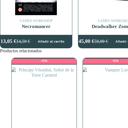
GAMES WORKSHOP
GAMES WORKSH
Necromancer
Deadwalker Zom
13,05
€
45,00
€
14,50
€
50,00
€
Añadir al carrito
Añadir 
El
El
El
El
precio
precio
precio
precio
Productos relacionados
original
actual
original
actual
era:
es:
era:
es:
-10%
-10%
14,50 €.
13,05 €.
50,00 €.
45,00 €.