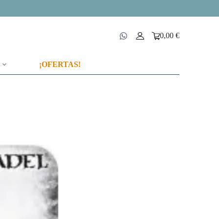
0,00
€
Carro
de
compra
¡OFERTAS!