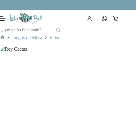
Saltar
al
contenido
Carro
de
compra
Juegos de Mesa
Filler
Inicio