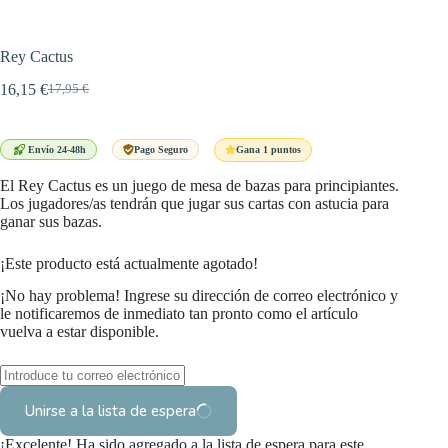
Rey Cactus
16,15
€
17,95
€
El
El
precio
precio
original
actual
era:
es:
Gana 1 puntos
Envío 24-48h
Pago Seguro
17,95 €.
16,15 €.
El Rey Cactus es un juego de mesa de bazas para principiantes.
Los jugadores/as tendrán que jugar sus cartas con astucia para
ganar sus bazas.
¡Este producto está actualmente agotado!
¡No hay problema! Ingrese su dirección de correo electrónico y
le notificaremos de inmediato tan pronto como el artículo
vuelva a estar disponible.
Unirse a la lista de espera
¡Excelente! Ha sido agregado a la lista de espera para este