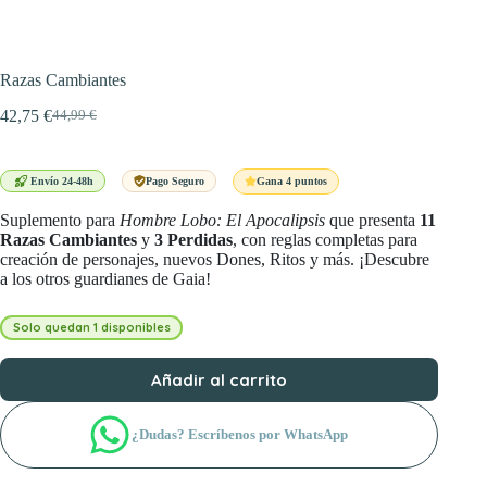
Razas Cambiantes
42,75
€
44,99
€
El
El
precio
precio
original
actual
era:
es:
Gana 4 puntos
Envío 24-48h
Pago Seguro
44,99 €.
42,75 €.
Suplemento para
Hombre Lobo: El Apocalipsis
que presenta
11
Razas Cambiantes
y
3 Perdidas
, con reglas completas para
creación de personajes, nuevos Dones, Ritos y más. ¡Descubre
a los otros guardianes de Gaia!
Solo quedan 1 disponibles
Añadir al carrito
¿Dudas? Escríbenos por WhatsApp