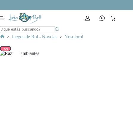
Saltar
al
contenido
Carro
de
compra
Juegos de Rol - Novelas
Nosolorol
Inicio
-5%