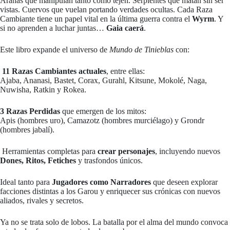
Arañas que manipulan tanto como tejen. Serpientes que matan sin ser
vistas. Cuervos que vuelan portando verdades ocultas. Cada Raza
Cambiante tiene un papel vital en la última guerra contra el
Wyrm
. Y
si no aprenden a luchar juntas…
Gaia caerá
.
Este libro expande el universo de
Mundo de Tinieblas
con:
️
11 Razas Cambiantes actuales
, entre ellas:
Ajaba, Ananasi, Bastet, Corax, Gurahl, Kitsune, Mokolé, Naga,
Nuwisha, Ratkin y Rokea.
3 Razas Perdidas
que emergen de los mitos:
Apis (hombres uro), Camazotz (hombres murciélago) y Grondr
(hombres jabalí).
️ Herramientas completas para
crear personajes
, incluyendo nuevos
Dones, Ritos, Fetiches
y trasfondos únicos.
Ideal tanto para
Jugadores como Narradores
que deseen explorar
facciones distintas a los Garou y enriquecer sus crónicas con nuevos
aliados, rivales y secretos.
Ya no se trata solo de lobos. La batalla por el alma del mundo convoca