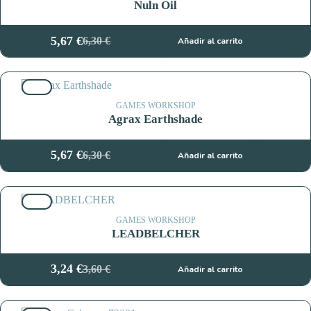
Nuln Oil
5,67
€
6,30
€
Añadir al carrito
El
El
precio
precio
original
actual
10%
era:
es:
6,30 €.
5,67 €.
GAMES WORKSHOP
Agrax Earthshade
5,67
€
6,30
€
Añadir al carrito
El
El
precio
precio
original
actual
10%
era:
es:
6,30 €.
5,67 €.
GAMES WORKSHOP
LEADBELCHER
3,24
€
3,60
€
Añadir al carrito
El
El
precio
precio
original
actual