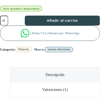
Solo quedan 2 disponibles
Rakarth
Añadir al carrito
Flesh
cantidad
¿Dudas? Escríbenos por WhatsApp
Categoria:
Marca:
Pinturas
Games Workshop
Descripción
Valoraciones (1)