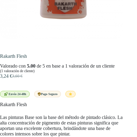
Rakarth Flesh
Valorado con
5.00
de 5 en base a
1
valoración de un cliente
(
1
valoración de cliente)
3,24
€
3,60
€
El
El
precio
precio
original
actual
era:
es:
Envío 24-48h
Pago Seguro
3,60 €.
3,24 €.
Rakarth Flesh
Las pinturas Base son la base del método de pintado clásico. La
alta concentración de pigmento de estas pinturas significa que
aportan una excelente cobertura, brindándote una base de
colores intensos sobre los que pintar.