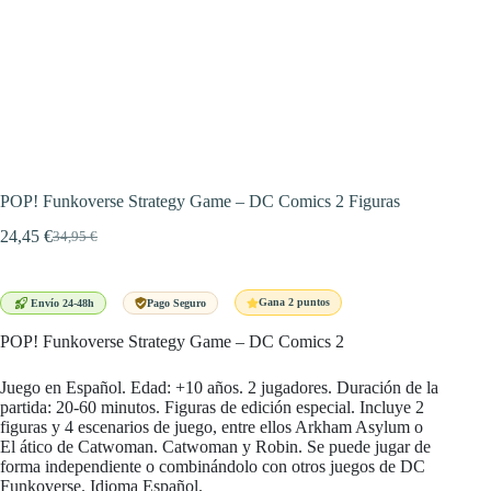
POP! Funkoverse Strategy Game – DC Comics 2 Figuras
24,45
€
34,95
€
El
El
precio
precio
original
actual
era:
es:
Gana 2 puntos
Envío 24-48h
Pago Seguro
34,95 €.
24,45 €.
POP! Funkoverse Strategy Game – DC Comics 2
Juego en Español. Edad: +10 años. 2 jugadores. Duración de la
partida: 20-60 minutos. Figuras de edición especial. Incluye 2
figuras y 4 escenarios de juego, entre ellos Arkham Asylum o
El ático de Catwoman. Catwoman y Robin. Se puede jugar de
forma independiente o combinándolo con otros juegos de DC
Funkoverse. Idioma Español.