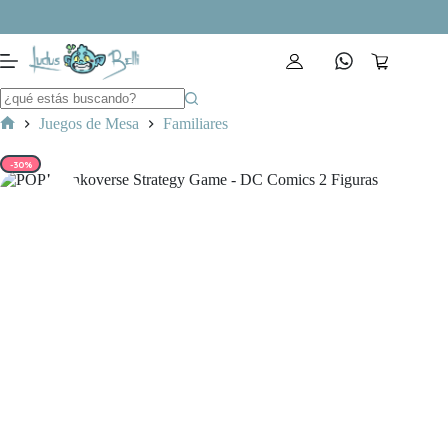
Saltar
al
contenido
Carro
de
compra
Juegos de Mesa
Familiares
Inicio
-30%