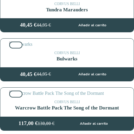
57,95 €.
52,15 €.
CORVUS BELLI
Tundra Marauders
40,45
€
44,95
€
Añadir al carrito
El
El
precio
precio
original
actual
10%
era:
es:
44,95 €.
40,45 €.
CORVUS BELLI
Bulwarks
40,45
€
44,95
€
Añadir al carrito
El
El
precio
precio
original
actual
10%
era:
es:
44,95 €.
40,45 €.
CORVUS BELLI
Warcrow Battle Pack The Song of the Dormant
117,00
€
130,00
€
Añadir al carrito
El
El
precio
precio