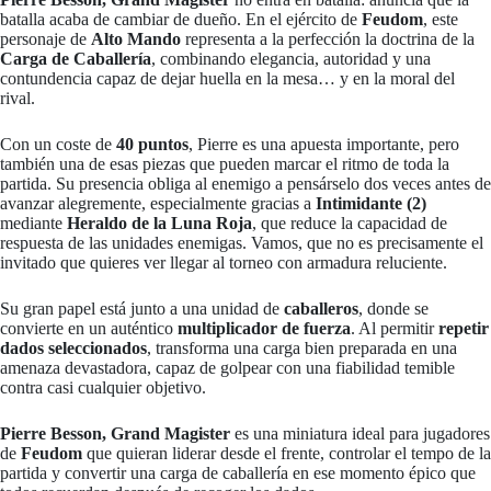
batalla acaba de cambiar de dueño. En el ejército de
Feudom
, este
personaje de
Alto Mando
representa a la perfección la doctrina de la
Carga de Caballería
, combinando elegancia, autoridad y una
contundencia capaz de dejar huella en la mesa… y en la moral del
rival.
Con un coste de
40 puntos
, Pierre es una apuesta importante, pero
también una de esas piezas que pueden marcar el ritmo de toda la
partida. Su presencia obliga al enemigo a pensárselo dos veces antes de
avanzar alegremente, especialmente gracias a
Intimidante (2)
mediante
Heraldo de la Luna Roja
, que reduce la capacidad de
respuesta de las unidades enemigas. Vamos, que no es precisamente el
invitado que quieres ver llegar al torneo con armadura reluciente.
Su gran papel está junto a una unidad de
caballeros
, donde se
convierte en un auténtico
multiplicador de fuerza
. Al permitir
repetir
dados seleccionados
, transforma una carga bien preparada en una
amenaza devastadora, capaz de golpear con una fiabilidad temible
contra casi cualquier objetivo.
Pierre Besson, Grand Magister
es una miniatura ideal para jugadores
de
Feudom
que quieran liderar desde el frente, controlar el tempo de la
partida y convertir una carga de caballería en ese momento épico que