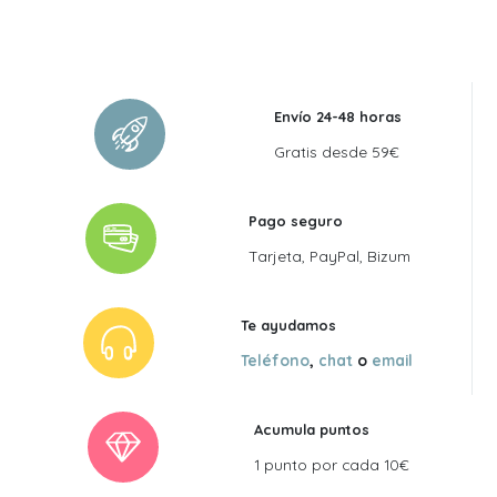
original
actual
era:
es:
130,00 €.
117,00 €.
Envío 24-48 horas
Gratis desde 59€
Pago seguro
Tarjeta, PayPal, Bizum
Te ayudamos
Teléfono
,
chat
o
email
Acumula puntos
1 punto por cada 10€