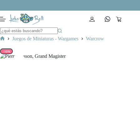
Saltar
al
contenido
Carro
de
compra
Juegos de Miniaturas - Wargames
Warcrow
Inicio
-10%