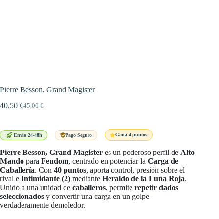
Pierre Besson, Grand Magister
40,50
€
45,00
€
El
El
precio
precio
original
actual
era:
es:
Gana 4 puntos
Envío 24-48h
Pago Seguro
45,00 €.
40,50 €.
Pierre Besson, Grand Magister
es un poderoso perfil de
Alto
Mando
para
Feudom
, centrado en potenciar la
Carga de
Caballería
. Con
40 puntos
, aporta control, presión sobre el
rival e
Intimidante (2)
mediante
Heraldo de la Luna Roja
.
Unido a una unidad de
caballeros
, permite
repetir dados
seleccionados
y convertir una carga en un golpe
verdaderamente demoledor.