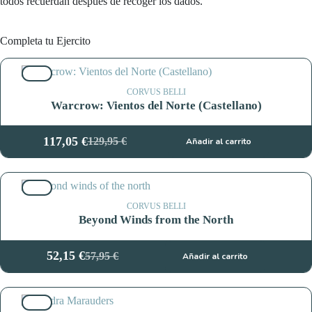
todos recuerdan después de recoger los dados.
Completa tu Ejercito
10%
CORVUS BELLI
Warcrow: Vientos del Norte (Castellano)
117,05
€
129,95
€
Añadir al carrito
El
El
precio
precio
original
actual
10%
era:
es:
129,95 €.
117,05 €.
CORVUS BELLI
Beyond Winds from the North
52,15
€
57,95
€
Añadir al carrito
El
El
precio
precio
original
actual
10%
era:
es: