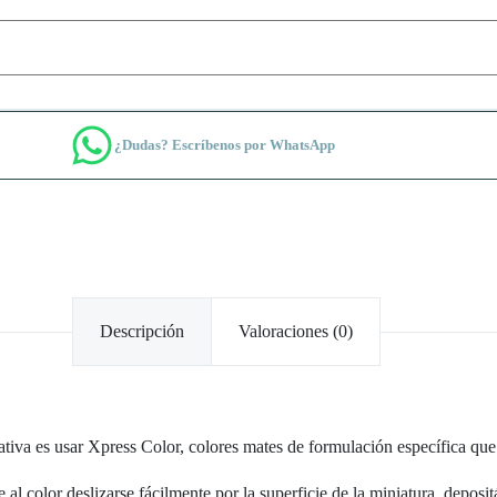
¿Dudas? Escríbenos por WhatsApp
Descripción
Valoraciones (0)
tiva es usar Xpress Color, colores mates de formulación específica que 
e al color deslizarse fácilmente por la superficie de la miniatura, depos