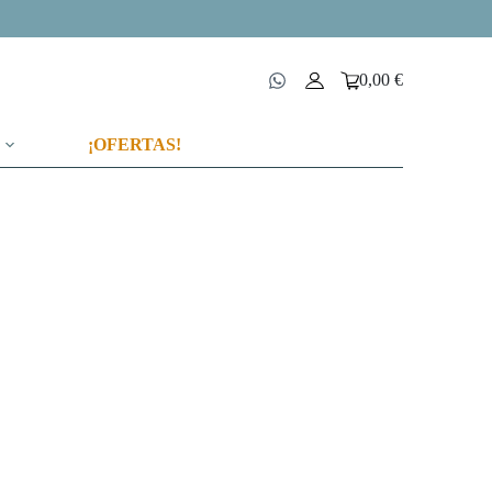
0,00
€
Carro
de
compra
¡OFERTAS!