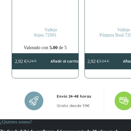
Vallejo
Vallejo
Sepia 72091
Púrpura Real 72
Valorado con
5.00
de 5
2,92
€
2,92
€
3,24
€
Añadir al carrito
3,24
€
Añad
El
El
El
El
precio
precio
precio
precio
original
actual
original
actual
era:
es:
era:
es:
3,24 €.
2,92 €.
3,24 €.
2,92 €.
Envío 24-48 horas
Gratis desde 59€
¿Quienes somos?