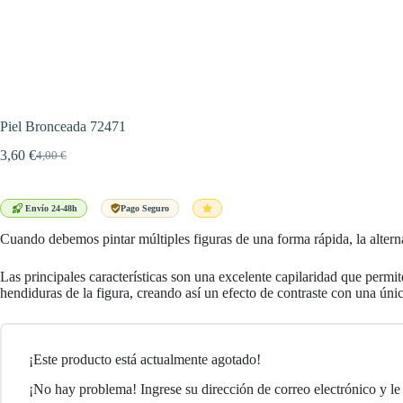
Piel Bronceada 72471
3,60
€
4,00
€
El
El
precio
precio
original
actual
era:
es:
Envío 24-48h
Pago Seguro
4,00 €.
3,60 €.
Cuando debemos pintar múltiples figuras de una forma rápida, la alterna
Las principales características son una excelente capilaridad que permite
hendiduras de la figura, creando así un efecto de contraste con una únic
¡Este producto está actualmente agotado!
¡No hay problema! Ingrese su dirección de correo electrónico y le 