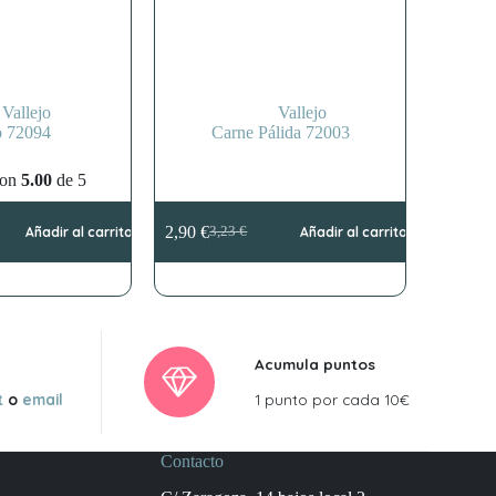
Vallejo
Vallejo
o 72094
Carne Pálida 72003
con
5.00
de 5
2,90
€
Añadir al carrito
3,23
€
Añadir al carrito
El
El
precio
precio
original
actual
era:
es:
3,23 €.
2,90 €.
Acumula puntos
t
o
email
1 punto por cada 10€
Contacto