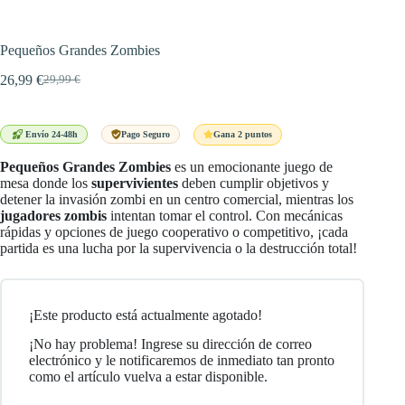
Pequeños Grandes Zombies
26,99
€
29,99
€
El
El
precio
precio
original
actual
era:
es:
Gana 2 puntos
Envío 24-48h
Pago Seguro
29,99 €.
26,99 €.
Pequeños Grandes Zombies
es un emocionante juego de
mesa donde los
supervivientes
deben cumplir objetivos y
detener la invasión zombi en un centro comercial, mientras los
jugadores zombis
intentan tomar el control. Con mecánicas
rápidas y opciones de juego cooperativo o competitivo, ¡cada
partida es una lucha por la supervivencia o la destrucción total!
¡Este producto está actualmente agotado!
¡No hay problema! Ingrese su dirección de correo
electrónico y le notificaremos de inmediato tan pronto
como el artículo vuelva a estar disponible.