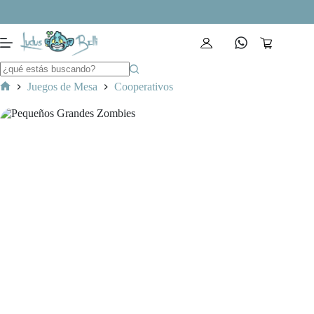
Saltar
al
contenido
Carro
de
compra
Juegos de Mesa
Cooperativos
Inicio