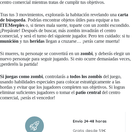
centro comercial mientras tratas de cumplir tus objetivos.
Tras tus 3 movimientos, explorarás la habitación revelando una
carta
de búsqueda
. Podrías encontrar objetos útiles para equipar a tus
ITEMeeples
o, si tienes mala suerte, toparte con un zombi escondido.
¡Prepárate! Después de buscar, más zombis invadirán el centro
comercial, y será el turno del siguiente jugador. Pero ten cuidado: si tu
munición
y tus
heridas
llegan a cruzarse… ¡serás carne muerta!
Si mueres, tu personaje se convertirá en un
zombi
, y deberás elegir un
nuevo personaje para seguir jugando. Si esto ocurre demasiadas veces,
¡perderéis la partida!
Si juegas como zombi
, controlarás a
todos los zombis
del juego,
usando habilidades especiales para colocar estratégicamente a las
hordas y evitar que los jugadores completen sus objetivos. Si logras
eliminar suficientes jugadores o tomar el
patio central
del centro
comercial, ¡serás el vencedor!
Envío 24-48 horas
Gratis desde 59€