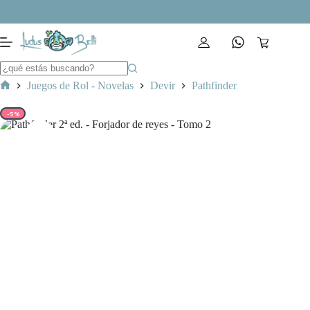
Saltar
al
contenido
Carro
de
compra
Juegos de Rol - Novelas
Devir
Pathfinder
Inicio
-5%