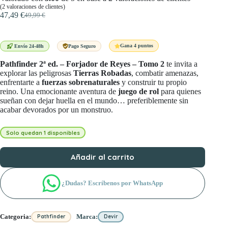
(
2
valoraciones de clientes)
47,49
€
49,99
€
El
El
precio
precio
original
actual
era:
es:
Gana 4 puntos
Envío 24-48h
Pago Seguro
49,99 €.
47,49 €.
Pathfinder 2ª ed. – Forjador de Reyes – Tomo 2
te invita a
explorar las peligrosas
Tierras Robadas
, combatir amenazas,
enfrentarte a
fuerzas sobrenaturales
y construir tu propio
reino. Una emocionante aventura de
juego de rol
para quienes
sueñan con dejar huella en el mundo… preferiblemente sin
acabar devorados por un monstruo.
Solo quedan 1 disponibles
Añadir al carrito
¿Dudas? Escríbenos por WhatsApp
Categoria:
Marca:
Pathfinder
Devir