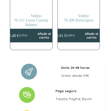
Vallejo
Vallejo
70.331 Luces Carrista
70.309 Periscopios
Italiano
Añadir al
Añadir al
2,48
€
2,61
€
2,75
€
2,90
€
El
El
El
El
carrito
carrito
precio
precio
precio
precio
original
actual
original
actual
era:
es:
era:
es:
2,75 €.
2,48 €.
2,90 €.
2,61 €.
Envío 24-48 horas
Gratis desde 59€
Pago seguro
Tarjeta, PayPal, Bizum