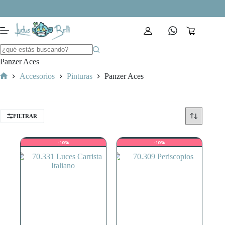
Saltar
al
contenido
Carro
de
compra
Panzer Aces
Accesorios
Pinturas
Panzer Aces
Inicio
FILTRAR
-10%
-10%