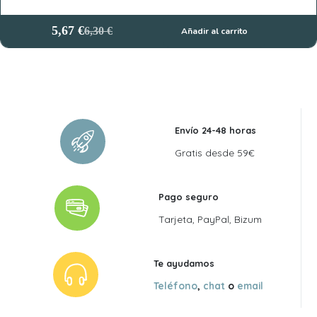
5,67
€
6,30
€
Añadir al carrito
El
El
precio
precio
original
actual
era:
es:
6,30 €.
5,67 €.
Envío 24-48 horas
Gratis desde 59€
Pago seguro
Tarjeta, PayPal, Bizum
Te ayudamos
Teléfono
,
chat
o
email