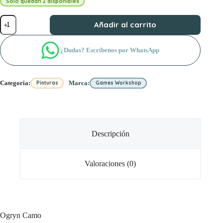
Solo quedan 2 disponibles
Ogryn
Añadir al carrito
Camo
cantidad
¿Dudas? Escríbenos por WhatsApp
Categoria:
Marca:
Pinturas
Games Workshop
Descripción
Valoraciones (0)
Ogryn Camo