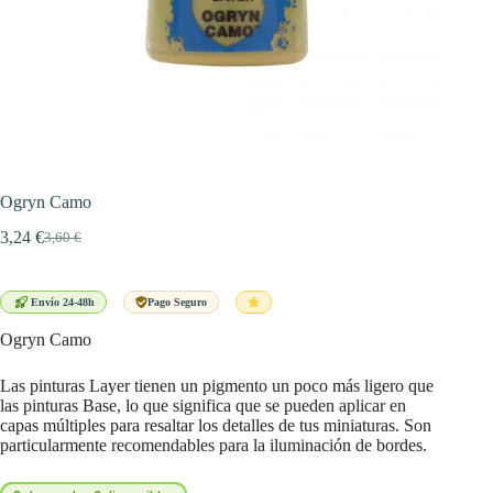
Ogryn Camo
3,24
€
3,60
€
El
El
precio
precio
original
actual
era:
es:
Envío 24-48h
Pago Seguro
3,60 €.
3,24 €.
Ogryn Camo
Las pinturas Layer tienen un pigmento un poco más ligero que
las pinturas Base, lo que significa que se pueden aplicar en
capas múltiples para resaltar los detalles de tus miniaturas. Son
particularmente recomendables para la iluminación de bordes.