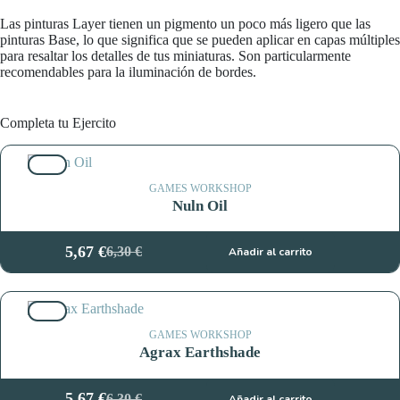
Las pinturas Layer tienen un pigmento un poco más ligero que las
pinturas Base, lo que significa que se pueden aplicar en capas múltiples
para resaltar los detalles de tus miniaturas. Son particularmente
recomendables para la iluminación de bordes.
Completa tu Ejercito
10%
GAMES WORKSHOP
Nuln Oil
5,67
€
6,30
€
Añadir al carrito
El
El
precio
precio
original
actual
10%
era:
es:
6,30 €.
5,67 €.
GAMES WORKSHOP
Agrax Earthshade
5,67
€
6,30
€
Añadir al carrito