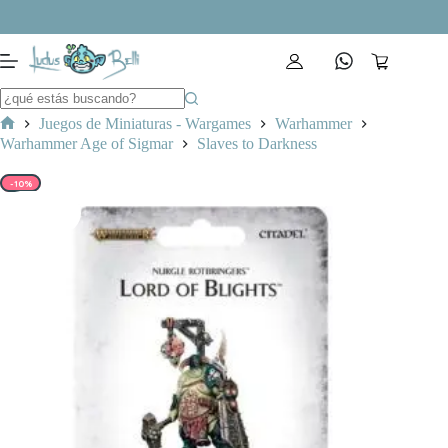
Saltar
al
contenido
Carro
de
compra
Juegos de Miniaturas - Wargames
Warhammer
Inicio
Warhammer Age of Sigmar
Slaves to Darkness
-10%