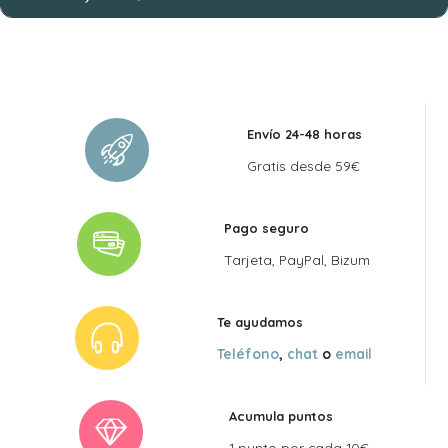
El
El
precio
precio
original
actual
era:
es:
32,50 €.
29,25 €.
Envío 24-48 horas
Gratis desde 59€
Pago seguro
Tarjeta, PayPal, Bizum
Te ayudamos
Teléfono
,
chat
o
email
Acumula puntos
1 punto por cada 10€