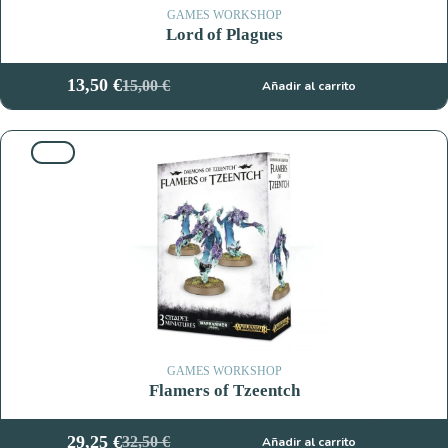
GAMES WORKSHOP
Lord of Plagues
13,50
€
15,00
€
Añadir al carrito
El
El
precio
precio
original
actual
10%
era:
es:
15,00 €.
13,50 €.
GAMES WORKSHOP
Flamers of Tzeentch
29,25
€
32,50
€
Añadir al carrito