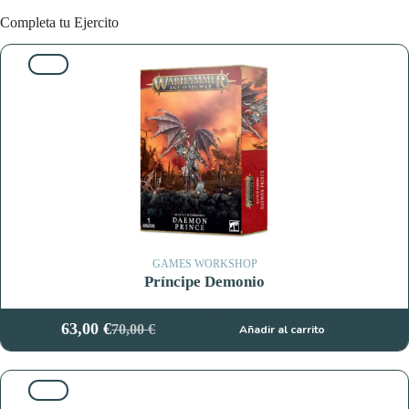
Completa tu Ejercito
10%
GAMES WORKSHOP
Príncipe Demonio
63,00
€
70,00
€
Añadir al carrito
El
El
precio
precio
original
actual
10%
era:
es: