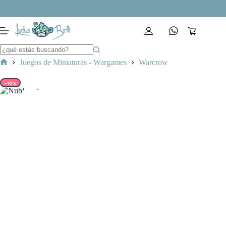
Saltar
al
contenido
Carro
de
compra
Juegos de Miniaturas - Wargames
Warcrow
Inicio
-10%