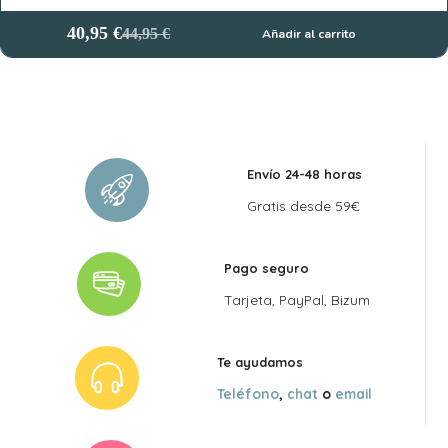
40,95
€
44,95
€
Añadir al carrito
El
El
precio
precio
original
actual
era:
es:
44,95 €.
40,95 €.
Envío 24-48 horas
Gratis desde 59€
Pago seguro
Tarjeta, PayPal, Bizum
Te ayudamos
Teléfono
,
chat
o
email