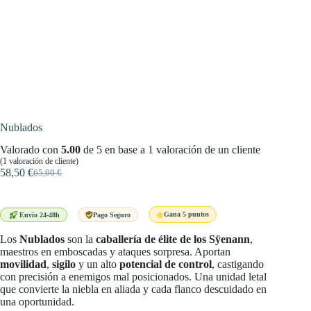
Nublados
Valorado con
5.00
de 5 en base a
1
valoración de un cliente
(
1
valoración de cliente)
58,50
€
65,00
€
El
El
precio
precio
original
actual
era:
es:
Gana 5 puntos
Envío 24-48h
Pago Seguro
65,00 €.
58,50 €.
Los
Nublados
son la
caballería de élite de los Sÿenann
,
maestros en emboscadas y ataques sorpresa. Aportan
movilidad
,
sigilo
y un alto
potencial de control
, castigando
con precisión a enemigos mal posicionados. Una unidad letal
que convierte la niebla en aliada y cada flanco descuidado en
una oportunidad.