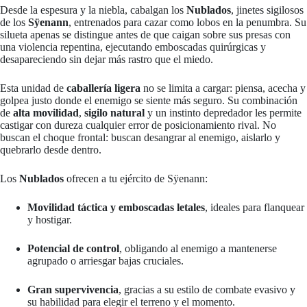
Desde la espesura y la niebla, cabalgan los
Nublados
, jinetes sigilosos
de los
Sÿenann
, entrenados para cazar como lobos en la penumbra. Su
silueta apenas se distingue antes de que caigan sobre sus presas con
una violencia repentina, ejecutando emboscadas quirúrgicas y
desapareciendo sin dejar más rastro que el miedo.
Esta unidad de
caballería ligera
no se limita a cargar: piensa, acecha y
golpea justo donde el enemigo se siente más seguro. Su combinación
de
alta movilidad
,
sigilo natural
y un instinto depredador les permite
castigar con dureza cualquier error de posicionamiento rival. No
buscan el choque frontal: buscan desangrar al enemigo, aislarlo y
quebrarlo desde dentro.
Los
Nublados
ofrecen a tu ejército de Sÿenann:
Movilidad táctica y emboscadas letales
, ideales para flanquear
y hostigar.
Potencial de control
, obligando al enemigo a mantenerse
agrupado o arriesgar bajas cruciales.
Gran supervivencia
, gracias a su estilo de combate evasivo y
su habilidad para elegir el terreno y el momento.