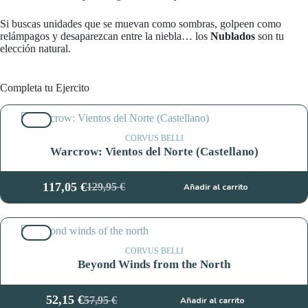
Si buscas unidades que se muevan como sombras, golpeen como
relámpagos y desaparezcan entre la niebla… los
Nublados
son tu
elección natural.
Completa tu Ejercito
10%
CORVUS BELLI
Warcrow: Vientos del Norte (Castellano)
117,05
€
129,95
€
Añadir al carrito
El
El
precio
precio
original
actual
10%
era:
es:
129,95 €.
117,05 €.
CORVUS BELLI
Beyond Winds from the North
52,15
€
57,95
€
Añadir al carrito
El
El