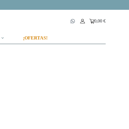
0,00
€
Carro
de
compra
¡OFERTAS!