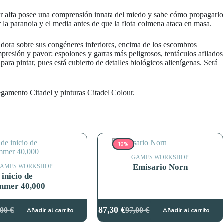
tor alfa posee una comprensión innata del miedo y sabe cómo propagarlo
rar la paranoia y el media antes de que la flota colmena ataca en masa.
adora sobre sus congéneres inferiores, encima de los escombros
mpresión y pavor: espolones y garras más peligrosos, tentáculos afilados
ra pintar, pues está cubierto de detalles biológicos alienígenas. Será
egamento Citadel y pinturas Citadel Colour.
10%
GAMES WORKSHOP
Emisario Norn
AMES WORKSHOP
 inicio de
mer 40,000
87,30
€
,00
€
97,00
€
Añadir al carrito
Añadir al carrito
El
El