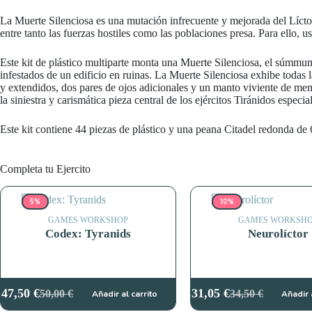
La Muerte Silenciosa es una mutación infrecuente y mejorada del Líctor
entre tanto las fuerzas hostiles como las poblaciones presa. Para ello, u
Este kit de plástico multiparte monta una Muerte Silenciosa, el súmmum
infestados de un edificio en ruinas. La Muerte Silenciosa exhibe todas l
y extendidos, dos pares de ojos adicionales y un manto viviente de mem
la siniestra y carismática pieza central de los ejércitos Tiránidos especia
Este kit contiene 44 piezas de plástico y una peana Citadel redonda d
Completa tu Ejercito
5%
10%
GAMES WORKSHOP
GAMES WORKSH
Codex: Tyranids
Neurolíctor
47,50
€
31,05
€
50,00
€
34,50
€
Añadir al carrito
Añadir 
El
El
El
El