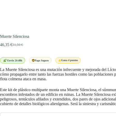
Muerte Silenciosa
46,35
€
51,50
€
El
El
precio
precio
original
actual
era:
es:
Gana 4 puntos
Envío 24-48h
Pago Seguro
51,50 €.
46,35 €.
La Muerte Silenciosa es una mutación infrecuente y mejorada del Líctor
cómo propagarlo entre tanto las fuerzas hostiles como las poblaciones pre
flota colmena ataca en masa.
Este kit de plástico multiparte monta una Muerte Silenciosa, el súmmum
escombros infestados de un edificio en ruinas. La Muerte Silenciosa exh
peligrosos, tentáculos afilados y extendidos, dos pares de ojos adicio
cubierto de detalles biológicos alienígenas. Será la siniestra y carismáti