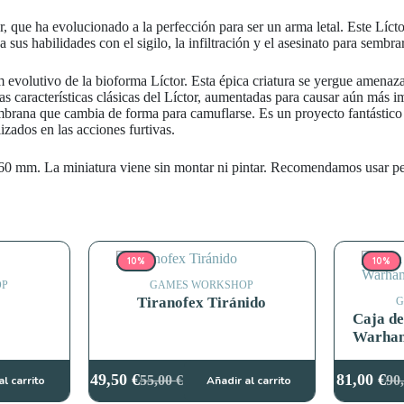
, que ha evolucionado a la perfección para ser un arma letal. Este Líc
sa sus habilidades con el sigilo, la infiltración y el asesinato para semb
 evolutivo de la bioforma Líctor. Esta épica criatura se yergue amenaz
as características clásicas del Líctor, aumentadas para causar aún más i
brana que cambia de forma para camuflarse. Es un proyecto fantástico pa
lizados en las acciones furtivas.
e 60 mm. La miniatura viene sin montar ni pintar. Recomendamos usar p
10%
10%
OP
GAMES WORKSHOP
Tiranofex Tiránido
G
Caja de
Warham
49,50
€
81,00
€
55,00
€
90
al carrito
Añadir al carrito
El
El
El
El