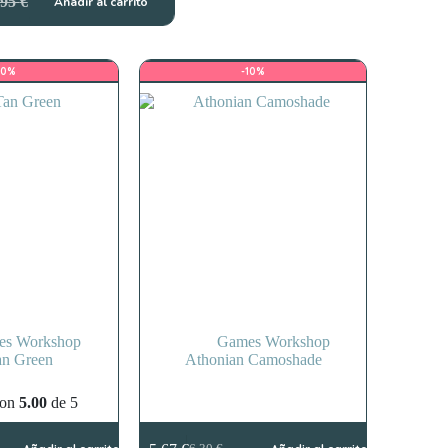
,95
€
Añadir al carrito
cio
cio
ginal
ual
:
10%
-10%
95 €.
75 €.
es Workshop
Games Workshop
an Green
Athonian Camoshade
con
5.00
de 5