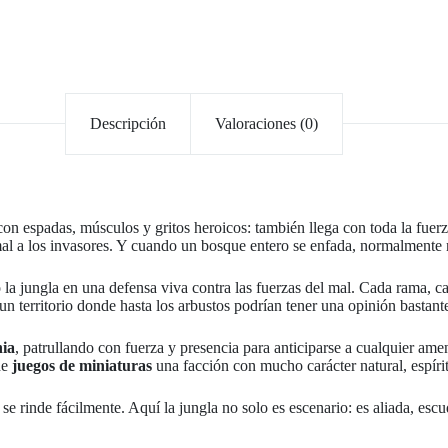
Descripción
Valoraciones (0)
o con espadas, músculos y gritos heroicos: también llega con toda la fuer
r mal a los invasores. Y cuando un bosque entero se enfada, normalmente 
o la jungla en una defensa viva contra las fuerzas del mal. Cada rama, c
n territorio donde hasta los arbustos podrían tener una opinión bastant
nia
, patrullando con fuerza y presencia para anticiparse a cualquier ame
de
juegos de miniaturas
una facción con mucho carácter natural, espíri
se rinde fácilmente. Aquí la jungla no solo es escenario: es aliada, escud