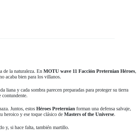
za de la naturaleza. En
MOTU wave 11 Facción Preternian Héroes
,
no acaba bien para los villanos.
ada liana y cada sombra parecen preparadas para proteger su tierra
e contundente.
naza. Juntos, estos
Héroes Preternian
forman una defensa salvaje,
tu heroico y ese toque clásico de
Masters of the Universe
.
o y, si hace falta, también martillo.