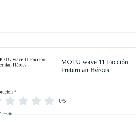
MOTU wave 11 Facción
Preternian Héroes
oración
*
0/5
Tu reseña