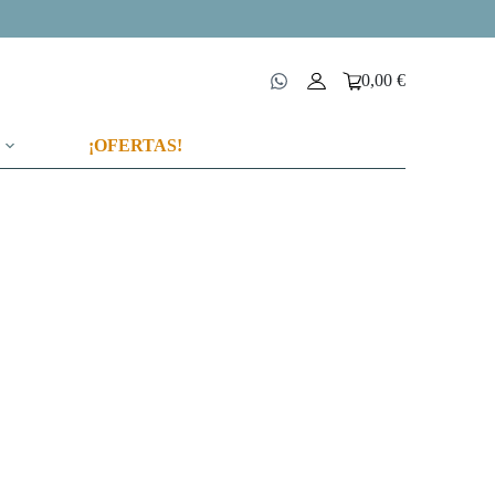
0,00
€
Carro
de
compra
¡OFERTAS!