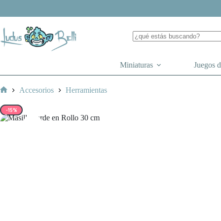
Saltar
al
contenido
Miniaturas
Juegos 
Accesorios
Herramientas
Inicio
-15%