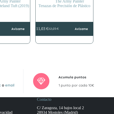
Army Painter
The Army Painter
steland Tuft (2019)
Tenazas de Precisión de Plástico
11,03
€
Avísame
12,25
€
Avísame
El
El
precio
precio
original
actual
era:
es:
12,25 €.
11,03 €.
Acumula puntos
t
o
email
1 punto por cada 10€
Contacto
C/ Zaragoza, 14 bajos local 2
ivacidad
28934 Mostoles (Madrid)