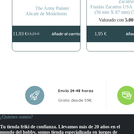
Zacatru
Fundas Zacatrus USA
The Army Painter
(56 mm X 87 mm) (5
Alicate de Modelismo
Valorado con
5.00
11,93
€
1,95
€
13,25
€
Añadir al carrito
Añad
El
El
precio
precio
original
actual
era:
es:
13,25 €.
11,93 €.
Envío 24-48 horas
Gratis desde 59€
¿Quienes somos?
Tu tienda friki de confianza. Llevamos más de 20 años en el
mundo del hobby, somos tienda especializada en juegos de