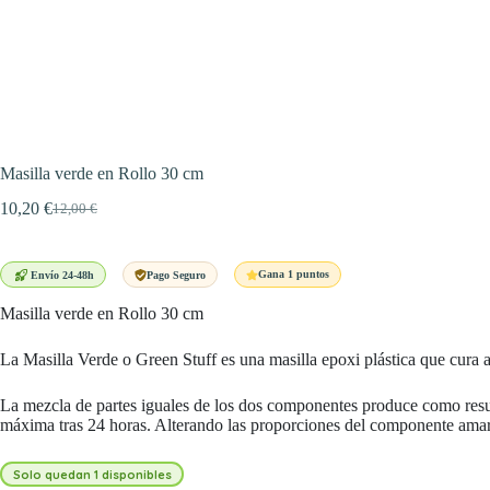
Masilla verde en Rollo 30 cm
10,20
€
12,00
€
El
El
precio
precio
original
actual
era:
es:
Gana 1 puntos
Envío 24-48h
Pago Seguro
12,00 €.
10,20 €.
Masilla verde en Rollo 30 cm
La Masilla Verde o Green Stuff es una masilla epoxi plástica que cura 
La mezcla de partes iguales de los dos componentes produce como resu
máxima tras 24 horas. Alterando las proporciones del componente amar
Solo quedan 1 disponibles