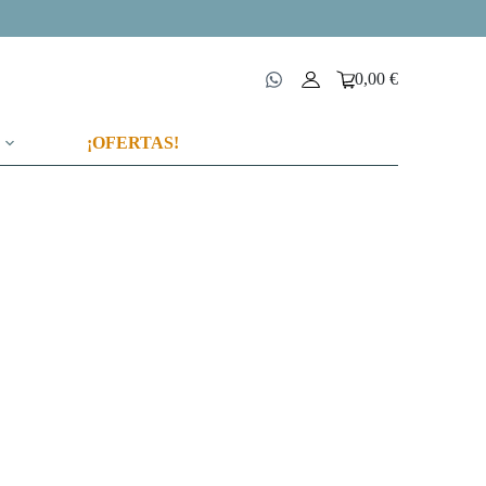
0,00
€
Carro
de
compra
¡OFERTAS!