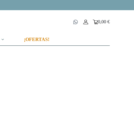
0,00
€
Carro
de
compra
¡OFERTAS!