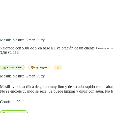
Masilla plastica Green Putty
Valorado con
5.00
de 5 en base a
1
valoración de un cliente
(
1
valoración de
3,56
€
3,95
€
El
El
precio
precio
original
actual
era:
es:
Envío 24-48h
Pago Seguro
3,95 €.
3,56 €.
Masilla plastica Green Putty
Masilla verde acrílica de grano muy fino y de secado rápido con acabad
No se encoge cuando se seca. Se puede limpiar y diluir con agua. No t
Contiene: 20ml