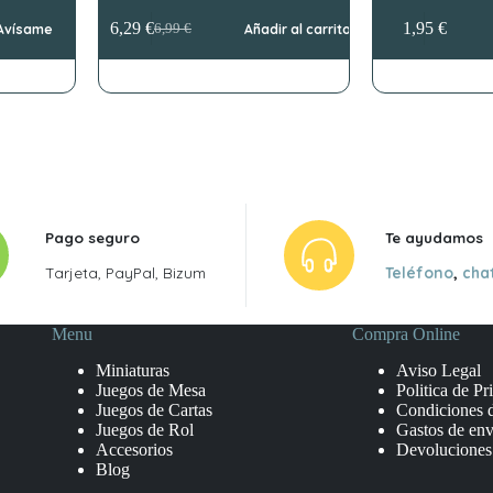
6,29
€
1,95
€
Avísame
6,99
€
Añadir al carrito
El
El
precio
precio
original
actual
era:
es:
6,99 €.
6,29 €.
Pago seguro
Te ayudamos
Tarjeta, PayPal, Bizum
Teléfono
,
cha
Menu
Compra Online
Miniaturas
Aviso Legal
Juegos de Mesa
Politica de Pr
Juegos de Cartas
Condiciones 
Juegos de Rol
Gastos de env
Accesorios
Devoluciones
Blog