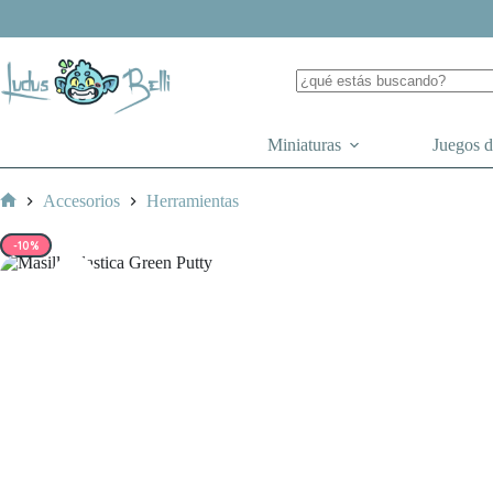
Saltar
al
contenido
Miniaturas
Juegos 
Accesorios
Herramientas
Inicio
-10%