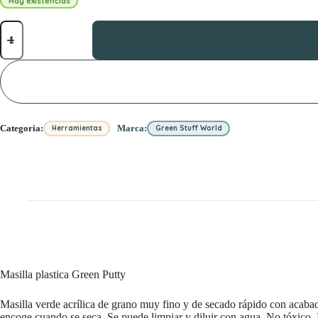
Hay existencias
Masilla
plastica
Green
Putty
cantidad
Categoria:
Marca:
Herramientas
Green Stuff World
Masilla plastica Green Putty
Masilla verde acrílica de grano muy fino y de secado rápido con acabad
encoge cuando se seca. Se puede limpiar y diluir con agua. No tóxico.