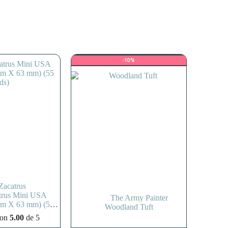
-10%
Zacatrus
trus Mini USA
The Army Painter
mm X 63 mm) (55
Woodland Tuft
ds)
con
5.00
de 5