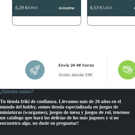
6,29
€
6,53
€
6,99
€
Avísame
7,25
€
El
El
El
El
precio
precio
precio
precio
original
actual
original
actual
era:
es:
era:
es:
6,99 €.
6,29 €.
7,25 €.
6,53 €.
Envío 24-48 horas
Gratis desde 59€
¿Quienes somos?
Tu tienda friki de confianza. Llevamos más de 20 años en el
mundo del hobby, somos tienda especializada en juegos de
miniaturas (wargames), juegos de mesa y juegos de rol, tenemos
un catálogo que hará las delicias de los más jugones y si no
encuentra algo, no dude en preguntar!