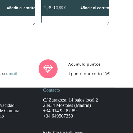
5,39
€
Añadir al carrito
5,99
€
Añadir al carrito
El
El
precio
precio
original
actual
era:
es:
5,99 €.
5,39 €.
Acumula puntos
t
o
email
1 punto por cada 10€
Contacto
C/ Zaragoza, 14 bajos local 2
ivacidad
28934 Mostoles (Madrid)
de Compra
+34 914 92 87 89
ío
+34 649507350