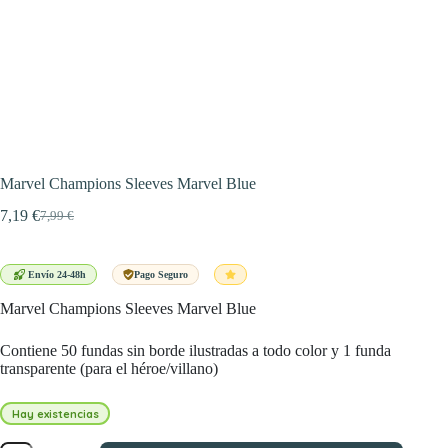
Marvel Champions Sleeves Marvel Blue
7,19
€
7,99
€
El
El
precio
precio
original
actual
era:
es:
Envío 24-48h
Pago Seguro
7,99 €.
7,19 €.
Marvel Champions Sleeves Marvel Blue
Contiene 50 fundas sin borde ilustradas a todo color y 1 funda
transparente (para el héroe/villano)
Hay existencias