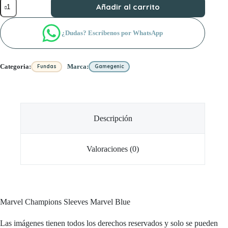
Marvel
Añadir al carrito
Champions
Sleeves
Marvel
¿Dudas? Escríbenos por WhatsApp
Blue
cantidad
Categoria:
Marca:
Fundas
Gamegenic
Descripción
Valoraciones (0)
Marvel Champions Sleeves Marvel Blue
Las imágenes tienen todos los derechos reservados y solo se pueden