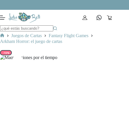
Saltar
al
contenido
Carro
de
compra
Juegos de Cartas
Fantasy Flight Games
Inicio
Arkham Horror: el juego de cartas
-10%