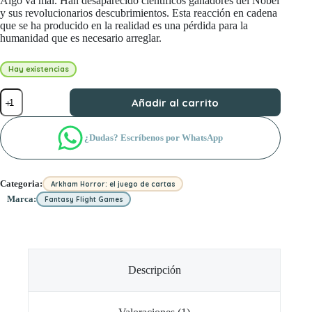
Algo va mal. Han desaparecido científicos ganadores del Nobel
y sus revolucionarios descubrimientos. Esta reacción en cadena
que se ha producido en la realidad es una pérdida para la
humanidad que es necesario arreglar.
Hay existencias
Maquinaciones
Añadir al carrito
por
el
tiempo
¿Dudas? Escríbenos por WhatsApp
cantidad
Categoria:
Arkham Horror: el juego de cartas
Marca:
Fantasy Flight Games
Descripción