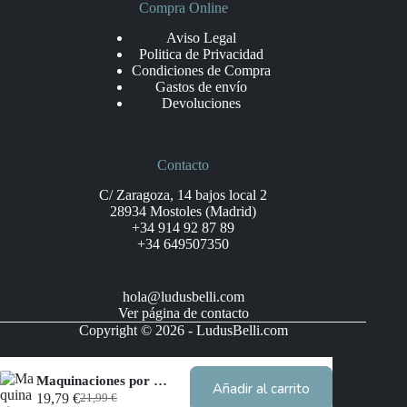
Compra Online
Aviso Legal
Politica de Privacidad
Condiciones de Compra
Gastos de envío
Devoluciones
Contacto
C/ Zaragoza, 14 bajos local 2
28934 Mostoles (Madrid)
+34 914 92 87 89
+34 649507350
hola@ludusbelli.com
Ver página de contacto
Copyright © 2026 - LudusBelli.com
Maquinaciones por el tiempo
Añadir al carrito
19,79
€
21,99
€
El
El