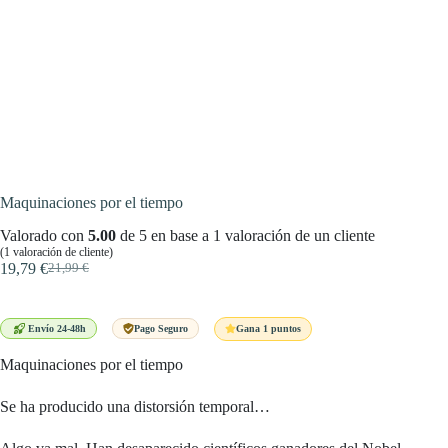
Maquinaciones por el tiempo
Valorado con
5.00
de 5 en base a
1
valoración de un cliente
(
1
valoración de cliente)
19,79
€
21,99
€
El
El
precio
precio
original
actual
era:
es:
Gana 1 puntos
Envío 24-48h
Pago Seguro
21,99 €.
19,79 €.
Maquinaciones por el tiempo
Se ha producido una distorsión temporal…