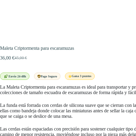
Maleta Criptormenta para escaramuzas
36,00
€
45,00
€
El
El
precio
precio
original
actual
era:
es:
Gana 3 puntos
Envío 24-48h
Pago Seguro
45,00 €.
36,00 €.
La Maleta Criptormenta para escaramuzas es ideal para transportar y pr
colecciones de tamaño escuadra de escaramuzas de forma rápida y fácil 
La funda está forrada con cerdas de silicona suave que se cierran con l
ellas como bandeja donde colocar las miniaturas antes de sellar la caja
que se caiga o se deslice de una mesa.
Las cerdas están espaciadas con precisión para sostener cualquier tip
camino de menor resistencia, moviéndose incluso por la pieza más delg