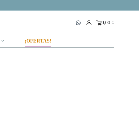
0,00
€
Carro
de
compra
¡OFERTAS!