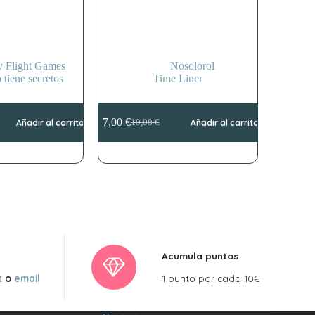
y Flight Games
Nosolorol
 tiene secretos
Time Liner
7,00
€
Añadir al carrito
10,00
€
Añadir al carrito
El
El
precio
precio
original
actual
era:
es:
10,00 €.
7,00 €.
Acumula puntos
t
o
email
1 punto por cada 10€