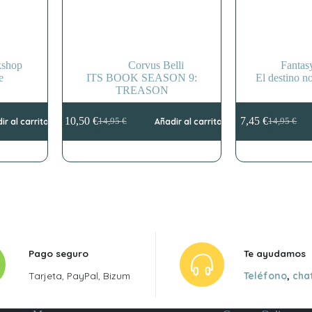
shop
Corvus Belli
Fantas
e
ITS BOOK SEASON 9:
El destino no
TREASON
10,50
€
7,45
€
ir al carrito
14,95
€
Añadir al carrito
14,95
€
El
El
El
El
precio
precio
precio
precio
original
actual
original
actual
era:
es:
era:
es:
14,95 €.
10,50 €.
14,95 €.
7,45 €.
Pago seguro
Te ayudamos
Tarjeta, PayPal, Bizum
Teléfono
,
cha