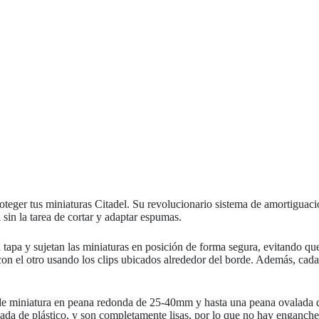
oteger tus miniaturas Citadel. Su revolucionario sistema de amortiguaci
sin la tarea de cortar y adaptar espumas.
a tapa y sujetan las miniaturas en posición de forma segura, evitando q
 con el otro usando los clips ubicados alrededor del borde. Además, cad
o de miniatura en peana redonda de 25-40mm y hasta una peana ovalada 
ada de plástico, y son completamente lisas, por lo que no hay enganche