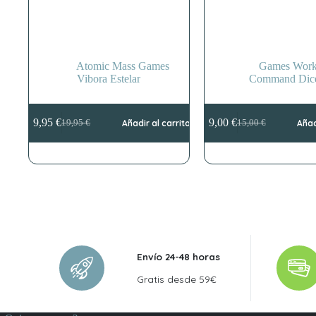
Atomic Mass Games
Games Work
Vibora Estelar
Command Dic
9,95
€
9,00
€
19,95
€
Añadir al carrito
15,00
€
Añad
El
El
El
El
precio
precio
precio
precio
original
actual
original
actual
era:
es:
era:
es:
19,95 €.
9,95 €.
15,00 €.
9,00 €.
Envío 24-48 horas
Gratis desde 59€