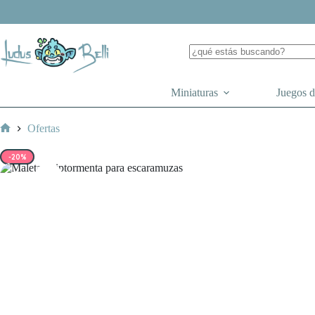
Saltar
al
contenido
Miniaturas
Juegos 
Ofertas
Inicio
-20%