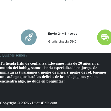
era:
es:
era:
es:
27,99 €.
25,19 €.
41,99 €.
37,80 €.
Envío 24-48 horas
Gratis desde 59€
¿Quienes somos?
Tu tienda friki de confianza. Llevamos más de 20 años en el
mundo del hobby, somos tienda especializada en juegos de
miniaturas (wargames), juegos de mesa y juegos de rol, tenemos
un catálogo que hará las delicias de los más jugones y si no
encuentra algo, no dude en preguntar!
Copyright © 2026 - LudusBelli.com