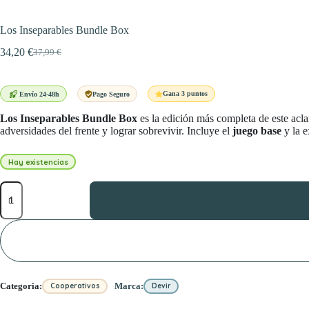
Los Inseparables Bundle Box
34,20
€
37,99
€
El
El
precio
precio
original
actual
era:
es:
Gana 3 puntos
Envío 24-48h
Pago Seguro
37,99 €.
34,20 €.
Los Inseparables Bundle Box
es la edición más completa de este ac
adversidades del frente y lograr sobrevivir. Incluye el
juego base
y la 
Hay existencias
Los
Inseparables
Bundle
Box
cantidad
Categoria:
Marca:
Cooperativos
Devir