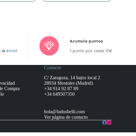
era:
es:
47,99 €.
43,19 €.
Acumula puntos
t
o
email
1 punto por cada 10€
Contacto
C/ Zaragoza, 14 bajos local 2
ivacidad
28934 Mostoles (Madrid)
de Compra
+34 914 92 87 89
ío
+34 649507350
hola@ludusbelli.com
Ver página de contacto