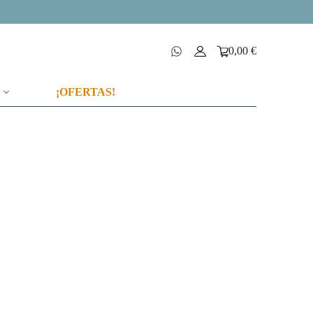
0,00
€
Carro
de
compra
¡OFERTAS!