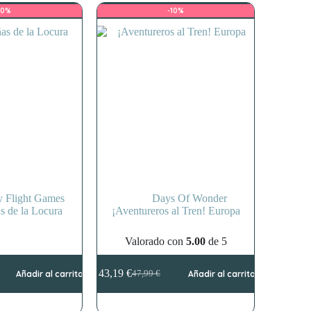
10%
-10%
y Flight Games
Days Of Wonder
s de la Locura
¡Aventureros al Tren! Europa
Valorado con
5.00
de 5
43,19
€
Añadir al carrito
47,99
€
Añadir al carrito
El
El
precio
precio
original
actual