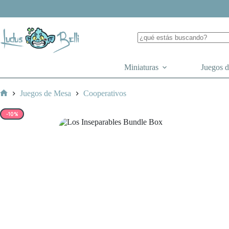
Saltar
al
contenido
Miniaturas
Juegos 
Juegos de Mesa
Cooperativos
Inicio
-10%