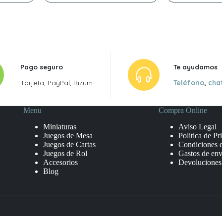
era:
es:
era:
es:
14,95 €.
5,90 €.
54,99 €.
49,49 €.
Pago seguro
Te ayudamos
Tarjeta, PayPal, Bizum
Teléfono
,
cha
Menu
Compra Online
Miniaturas
Aviso Legal
Juegos de Mesa
Politica de Pr
Juegos de Cartas
Condiciones 
Juegos de Rol
Gastos de env
Accesorios
Devoluciones
Blog