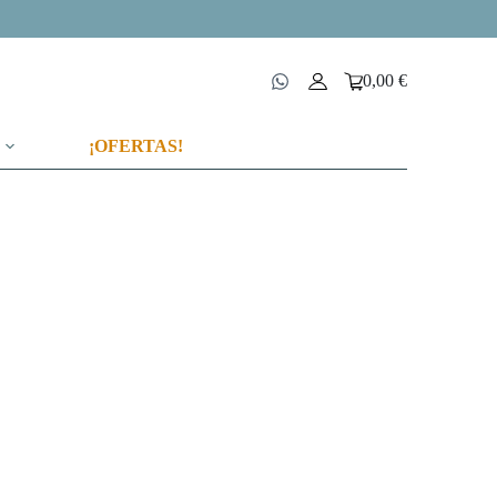
0,00
€
Carro
de
compra
¡OFERTAS!