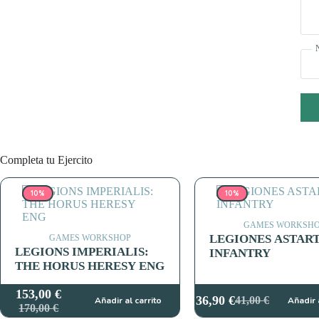
Completa tu Ejercito
10%
10%
GAMES WORKSH
LEGIONES ASTAR
GAMES WORKSHOP
LEGIONS IMPERIALIS:
INFANTRY
THE HORUS HERESY ENG
153,00
€
36,90
€
41,00
€
Añadir al carrito
Añadir 
El
El
El
El
170,00
€