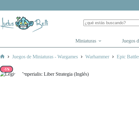
Saltar
al
contenido
Miniaturas
Juegos 
Juegos de Miniaturas - Wargames
Warhammer
Epic Battle
Inicio
-5%