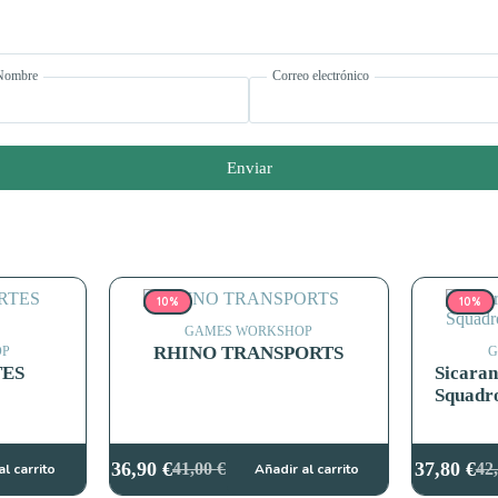
Nombre
Correo electrónico
Enviar
10%
10%
GAMES WORKSHOP
RHINO TRANSPORTS
OP
G
TES
Sicaran
Squadr
36,90
€
37,80
€
41,00
€
42
al carrito
Añadir al carrito
El
El
El
El