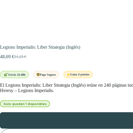
Legions Imperialis: Liber Strategia (Inglés)
48,69
€
51,25
€
El
El
precio
precio
original
actual
era:
es:
Gana 4 puntos
Envío 24-48h
Pago Seguro
51,25 €.
48,69 €.
El Legions Imperialis: Liber Strategia (Inglés) reúne en 240 páginas to
Heresy – Legions Imperialis.
Solo quedan 1 disponibles