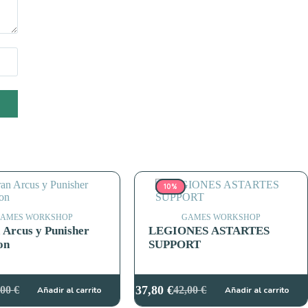
10%
AMES WORKSHOP
GAMES WORKSHOP
 Arcus y Punisher
LEGIONES ASTARTES
on
SUPPORT
37,80
€
,00
€
42,00
€
Añadir al carrito
Añadir al carrito
El
El