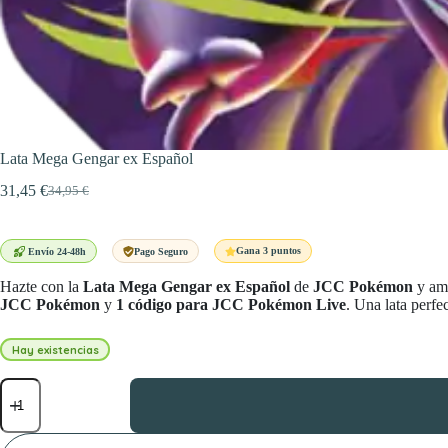
Lata Mega Gengar ex Español
31,45
€
34,95
€
El
El
precio
precio
original
actual
era:
es:
Gana 3 puntos
Envío 24-48h
Pago Seguro
34,95 €.
31,45 €.
Hazte con la
Lata Mega Gengar ex Español
de
JCC Pokémon
y amp
JCC Pokémon
y
1 código para JCC Pokémon Live
. Una lata perfe
Hay existencias
Lata
Mega
Gengar
ex