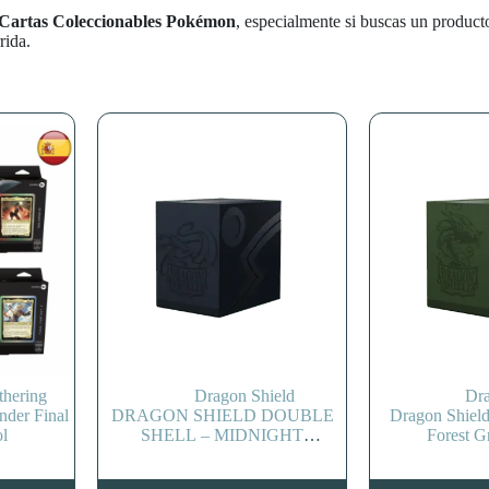
 Cartas Coleccionables Pokémon
, especialmente si buscas un product
rida.
thering
Dragon Shield
Dra
der Final
DRAGON SHIELD DOUBLE
Dragon Shield
ol
SHELL – MIDNIGHT
Forest G
BLUE/BLACK