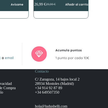
26,99
€
Avísame
29,99
€
Añadir al carrito
El
El
precio
precio
original
actual
era:
es:
29,99 €.
26,99 €.
Acumula puntos
t
o
email
1 punto por cada 10€
Contacto
C/ Zaragoza, 14 bajos local 2
ivacidad
28934 Mostoles (Madrid)
de Compra
+34 914 92 87 89
ío
+34 649507350
hola@ludusbelli.com