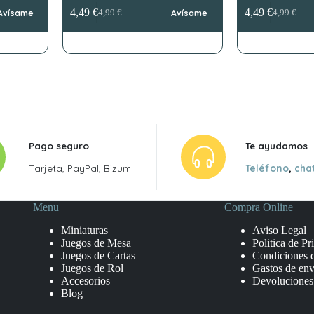
4,49
€
4,49
€
Avísame
4,99
€
Avísame
4,99
€
El
El
El
El
precio
precio
precio
precio
original
actual
original
actual
era:
es:
era:
es:
4,99 €.
4,49 €.
4,99 €.
4,49 €.
Pago seguro
Te ayudamos
Tarjeta, PayPal, Bizum
Teléfono
,
cha
Menu
Compra Online
Miniaturas
Aviso Legal
Juegos de Mesa
Politica de Pr
Juegos de Cartas
Condiciones 
Juegos de Rol
Gastos de env
Accesorios
Devoluciones
Blog