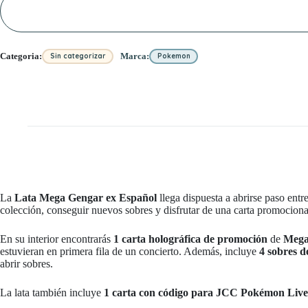
Español
cantidad
Categoria:
Marca:
Sin categorizar
Pokemon
La
Lata Mega Gengar ex Español
llega dispuesta a abrirse paso entr
colección, conseguir nuevos sobres y disfrutar de una carta promocio
En su interior encontrarás
1 carta holográfica de promoción
de
Mega
estuvieran en primera fila de un concierto. Además, incluye
4 sobres 
abrir sobres.
La lata también incluye
1 carta con código para JCC Pokémon Live