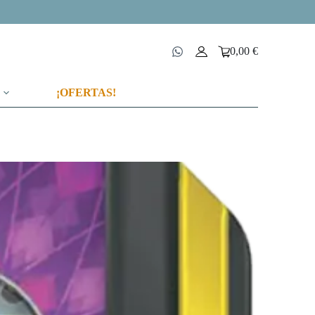
0,00
€
Carro
de
compra
¡OFERTAS!