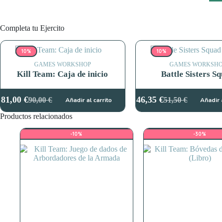
Completa tu Ejercito
10%
10%
GAMES WORKSHOP
GAMES WORKSH
Kill Team: Caja de inicio
Battle Sisters S
81,00
€
46,35
€
90,00
€
51,50
€
Añadir al carrito
Añadir 
El
El
El
El
precio
precio
precio
precio
Productos relacionados
original
actual
original
actual
era:
es:
era:
es:
-10%
-30%
90,00 €.
81,00 €.
51,50 €.
46,35 €.