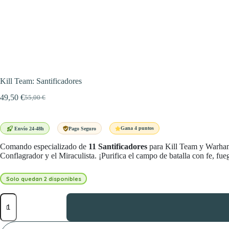
Kill Team: Santificadores
49,50
€
55,00
€
El
El
precio
precio
original
actual
era:
es:
Gana 4 puntos
Envío 24-48h
Pago Seguro
55,00 €.
49,50 €.
Comando especializado de
11 Santificadores
para Kill Team y Warhamm
Conflagrador y el Miraculista. ¡Purifica el campo de batalla con fe, fue
Solo quedan 2 disponibles
Kill
Team:
Santificadores
cantidad