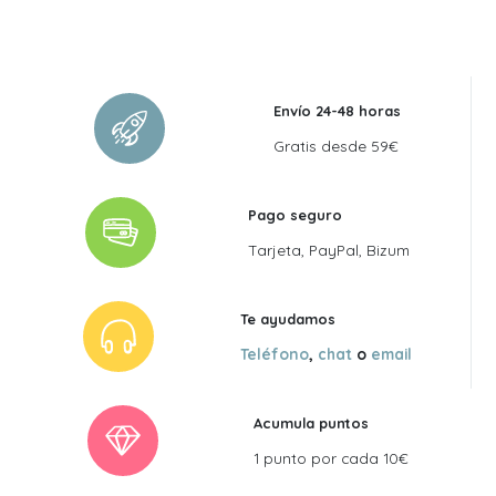
original
actual
era:
es:
120,00 €.
108,00 €.
Envío 24-48 horas
Gratis desde 59€
Pago seguro
Tarjeta, PayPal, Bizum
Te ayudamos
Teléfono
,
chat
o
email
Acumula puntos
1 punto por cada 10€