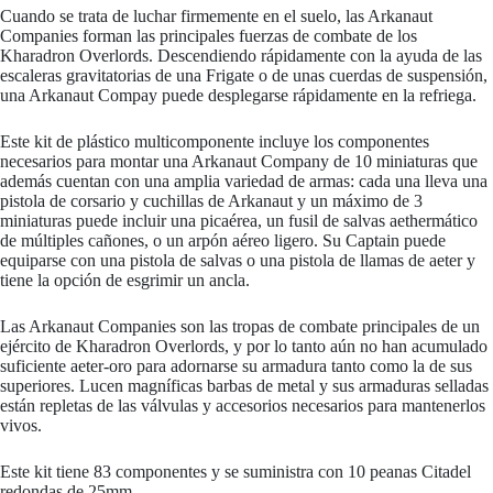
Cuando se trata de luchar firmemente en el suelo, las Arkanaut
Companies forman las principales fuerzas de combate de los
Kharadron Overlords. Descendiendo rápidamente con la ayuda de las
escaleras gravitatorias de una Frigate o de unas cuerdas de suspensión,
una Arkanaut Compay puede desplegarse rápidamente en la refriega.
Este kit de plástico multicomponente incluye los componentes
necesarios para montar una Arkanaut Company de 10 miniaturas que
además cuentan con una amplia variedad de armas: cada una lleva una
pistola de corsario y cuchillas de Arkanaut y un máximo de 3
miniaturas puede incluir una picaérea, un fusil de salvas aethermático
de múltiples cañones, o un arpón aéreo ligero. Su Captain puede
equiparse con una pistola de salvas o una pistola de llamas de aeter y
tiene la opción de esgrimir un ancla.
Las Arkanaut Companies son las tropas de combate principales de un
ejército de Kharadron Overlords, y por lo tanto aún no han acumulado
suficiente aeter-oro para adornarse su armadura tanto como la de sus
superiores. Lucen magníficas barbas de metal y sus armaduras selladas
están repletas de las válvulas y accesorios necesarios para mantenerlos
vivos.
Este kit tiene 83 componentes y se suministra con 10 peanas Citadel
redondas de 25mm.