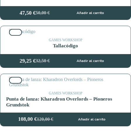
47,50
€
50,00
€
Añadir al carrito
El
El
precio
precio
original
actual
10%
era:
es:
50,00 €.
47,50 €.
GAMES WORKSHOP
Tallacódigo
29,25
€
32,50
€
Añadir al carrito
El
El
precio
precio
original
actual
10%
era:
es:
32,50 €.
29,25 €.
GAMES WORKSHOP
Punta de lanza: Kharadron Overlords – Pioneros
Grundstok
108,00
€
120,00
€
Añadir al carrito
El
El
precio
precio