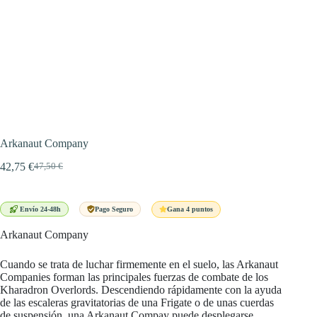
Arkanaut Company
42,75
€
47,50
€
El
El
precio
precio
original
actual
era:
es:
Gana 4 puntos
Envío 24-48h
Pago Seguro
47,50 €.
42,75 €.
Arkanaut Company
Cuando se trata de luchar firmemente en el suelo, las Arkanaut
Companies forman las principales fuerzas de combate de los
Kharadron Overlords. Descendiendo rápidamente con la ayuda
de las escaleras gravitatorias de una Frigate o de unas cuerdas
de suspensión, una Arkanaut Compay puede desplegarse