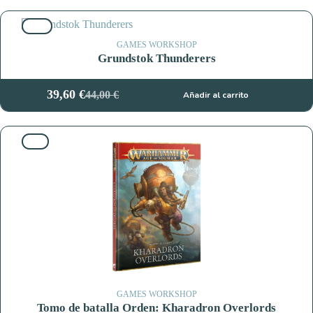
precio
precio
original
actual
10%
era:
es:
50,00 €.
45,00 €.
GAMES WORKSHOP
Grundstok Thunderers
39,60
€
44,00
€
Añadir al carrito
El
El
precio
precio
original
actual
5%
era:
es:
44,00 €.
39,60 €.
GAMES WORKSHOP
Tomo de batalla Orden: Kharadron Overlords