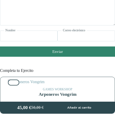
Nombre
Correo electrónico
Enviar
Completa tu Ejercito
10%
GAMES WORKSHOP
Arponeros Vongrim
45,00
€
50,00
€
Añadir al carrito
El
El