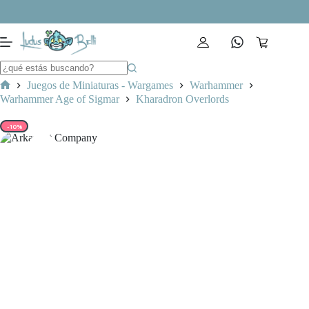
Saltar
al
contenido
Carro
de
compra
Juegos de Miniaturas - Wargames
Warhammer
Inicio
Warhammer Age of Sigmar
Kharadron Overlords
-10%