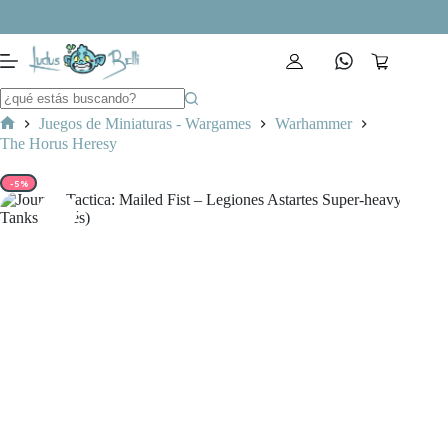
Saltar
al
contenido
Carro
de
compra
Juegos de Miniaturas - Wargames
Warhammer
Inicio
The Horus Heresy
-5%