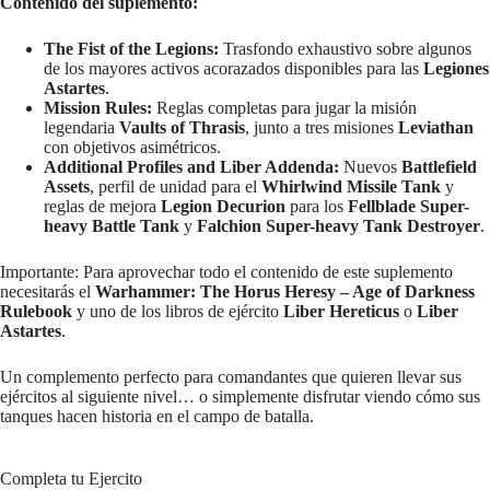
Contenido del suplemento:
The Fist of the Legions:
Trasfondo exhaustivo sobre algunos
de los mayores activos acorazados disponibles para las
Legiones
Astartes
.
Mission Rules:
Reglas completas para jugar la misión
legendaria
Vaults of Thrasis
, junto a tres misiones
Leviathan
con objetivos asimétricos.
Additional Profiles and Liber Addenda:
Nuevos
Battlefield
Assets
, perfil de unidad para el
Whirlwind Missile Tank
y
reglas de mejora
Legion Decurion
para los
Fellblade Super-
heavy Battle Tank
y
Falchion Super-heavy Tank Destroyer
.
Importante: Para aprovechar todo el contenido de este suplemento
necesitarás el
Warhammer: The Horus Heresy – Age of Darkness
Rulebook
y uno de los libros de ejército
Liber Hereticus
o
Liber
Astartes
.
Un complemento perfecto para comandantes que quieren llevar sus
ejércitos al siguiente nivel… o simplemente disfrutar viendo cómo sus
tanques hacen historia en el campo de batalla.
Completa tu Ejercito