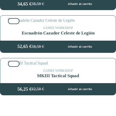
34,65
€
38,50
€
Añadir al carrito
El
El
precio
precio
original
actual
10%
era:
es:
38,50 €.
34,65 €.
GAMES WORKSHOP
Escuadrón Cazador Celeste de Legión
52,65
€
58,50
€
Añadir al carrito
El
El
precio
precio
original
actual
10%
era:
es:
58,50 €.
52,65 €.
GAMES WORKSHOP
MKIII Tactical Squad
56,25
€
62,50
€
Añadir al carrito
El
El
precio
precio
original
actual
era:
es:
62,50 €.
56,25 €.