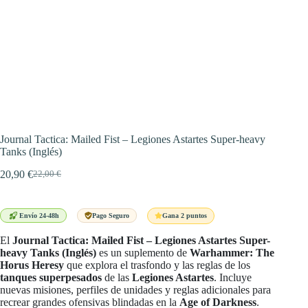
Journal Tactica: Mailed Fist – Legiones Astartes Super-heavy
Tanks (Inglés)
20,90
€
22,00
€
El
El
precio
precio
original
actual
era:
es:
Gana 2 puntos
Envío 24-48h
Pago Seguro
22,00 €.
20,90 €.
El
Journal Tactica: Mailed Fist – Legiones Astartes Super-
heavy Tanks (Inglés)
es un suplemento de
Warhammer: The
Horus Heresy
que explora el trasfondo y las reglas de los
tanques superpesados
de las
Legiones Astartes
. Incluye
nuevas misiones, perfiles de unidades y reglas adicionales para
recrear grandes ofensivas blindadas en la
Age of Darkness
.