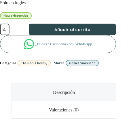
Solo en inglés.
Hay existencias
Journal
Añadir al carrito
Tactica:
Mailed
Fist
¿Dudas? Escríbenos por WhatsApp
–
Legiones
Astartes
Super-
Categoria:
Marca:
The Horus Heresy
Games Workshop
heavy
Tanks
(Inglés)
cantidad
Descripción
Valoraciones (0)