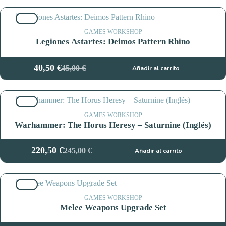
10%
GAMES WORKSHOP
Legiones Astartes: Deimos Pattern Rhino
40,50
€
45,00
€
Añadir al carrito
El
El
precio
precio
original
actual
10%
era:
es:
45,00 €.
40,50 €.
GAMES WORKSHOP
Warhammer: The Horus Heresy – Saturnine (Inglés)
220,50
€
245,00
€
Añadir al carrito
El
El
precio
precio
original
actual
10%
era:
es:
245,00 €.
220,50 €.
GAMES WORKSHOP
Melee Weapons Upgrade Set