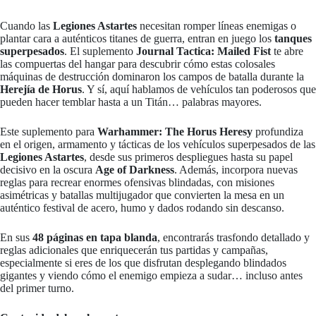
Cuando las
Legiones Astartes
necesitan romper líneas enemigas o
plantar cara a auténticos titanes de guerra, entran en juego los
tanques
superpesados
. El suplemento
Journal Tactica: Mailed Fist
te abre
las compuertas del hangar para descubrir cómo estas colosales
máquinas de destrucción dominaron los campos de batalla durante la
Herejía de Horus
. Y sí, aquí hablamos de vehículos tan poderosos que
pueden hacer temblar hasta a un Titán… palabras mayores.
Este suplemento para
Warhammer: The Horus Heresy
profundiza
en el origen, armamento y tácticas de los vehículos superpesados de las
Legiones Astartes
, desde sus primeros despliegues hasta su papel
decisivo en la oscura
Age of Darkness
. Además, incorpora nuevas
reglas para recrear enormes ofensivas blindadas, con misiones
asimétricas y batallas multijugador que convierten la mesa en un
auténtico festival de acero, humo y dados rodando sin descanso.
En sus
48 páginas en tapa blanda
, encontrarás trasfondo detallado y
reglas adicionales que enriquecerán tus partidas y campañas,
especialmente si eres de los que disfrutan desplegando blindados
gigantes y viendo cómo el enemigo empieza a sudar… incluso antes
del primer turno.