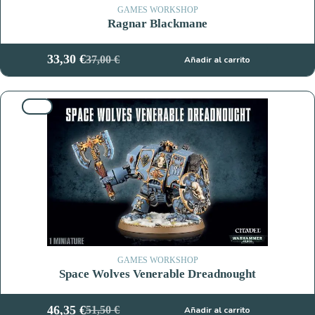
GAMES WORKSHOP
Ragnar Blackmane
33,30
€
37,00
€
Añadir al carrito
El
El
precio
precio
original
actual
10%
era:
es:
37,00 €.
33,30 €.
GAMES WORKSHOP
Space Wolves Venerable Dreadnought
46,35
€
51,50
€
Añadir al carrito