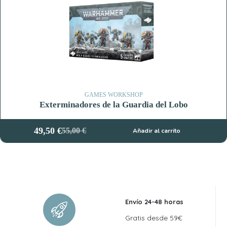
GAMES WORKSHOP
Exterminadores de la Guardia del Lobo
49,50
€
55,00
€
Añadir al carrito
El
El
precio
precio
original
actual
era:
es:
55,00 €.
49,50 €.
Envío 24-48 horas
Gratis desde 59€