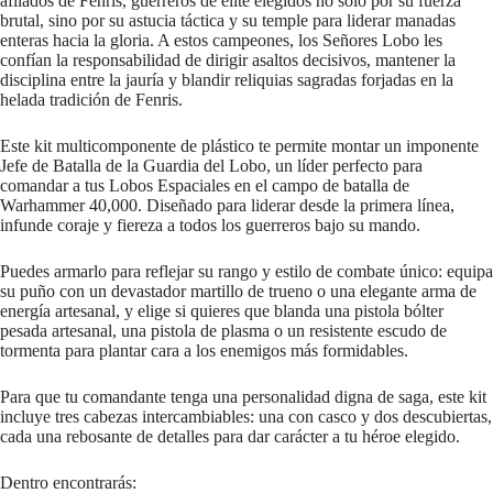
afilados de Fenris, guerreros de élite elegidos no solo por su fuerza
brutal, sino por su astucia táctica y su temple para liderar manadas
enteras hacia la gloria. A estos campeones, los Señores Lobo les
confían la responsabilidad de dirigir asaltos decisivos, mantener la
disciplina entre la jauría y blandir reliquias sagradas forjadas en la
helada tradición de Fenris.
Este kit multicomponente de plástico te permite montar un imponente
Jefe de Batalla de la Guardia del Lobo, un líder perfecto para
comandar a tus Lobos Espaciales en el campo de batalla de
Warhammer 40,000. Diseñado para liderar desde la primera línea,
infunde coraje y fiereza a todos los guerreros bajo su mando.
Puedes armarlo para reflejar su rango y estilo de combate único: equipa
su puño con un devastador martillo de trueno o una elegante arma de
energía artesanal, y elige si quieres que blanda una pistola bólter
pesada artesanal, una pistola de plasma o un resistente escudo de
tormenta para plantar cara a los enemigos más formidables.
Para que tu comandante tenga una personalidad digna de saga, este kit
incluye tres cabezas intercambiables: una con casco y dos descubiertas,
cada una rebosante de detalles para dar carácter a tu héroe elegido.
Dentro encontrarás: