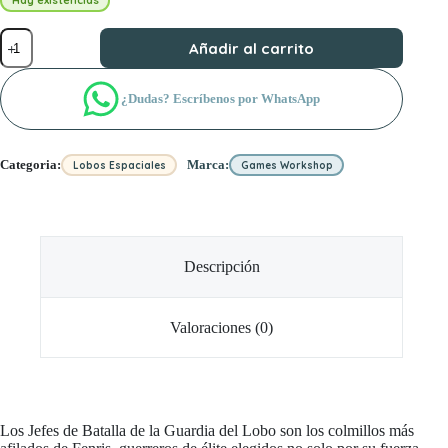
Hay existencias
Jefe
Añadir al carrito
de
Batalla
de
¿Dudas? Escríbenos por WhatsApp
la
Guardia
del
Lobo
Categoria:
Marca:
Lobos Espaciales
Games Workshop
cantidad
Descripción
Valoraciones (0)
Los Jefes de Batalla de la Guardia del Lobo son los colmillos más