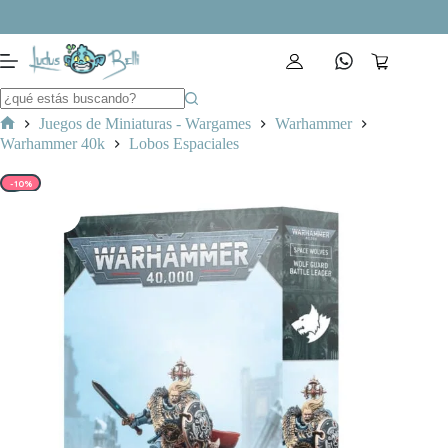
Saltar
al
contenido
Carro
de
compra
Juegos de Miniaturas - Wargames
Warhammer
Inicio
Warhammer 40k
Lobos Espaciales
-10%