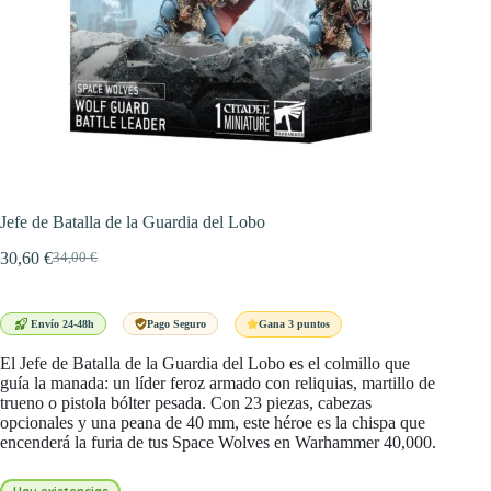
Jefe de Batalla de la Guardia del Lobo
30,60
€
34,00
€
El
El
precio
precio
original
actual
era:
es:
Gana 3 puntos
Envío 24-48h
Pago Seguro
34,00 €.
30,60 €.
El Jefe de Batalla de la Guardia del Lobo es el colmillo que
guía la manada: un líder feroz armado con reliquias, martillo de
trueno o pistola bólter pesada. Con 23 piezas, cabezas
opcionales y una peana de 40 mm, este héroe es la chispa que
encenderá la furia de tus Space Wolves en Warhammer 40,000.