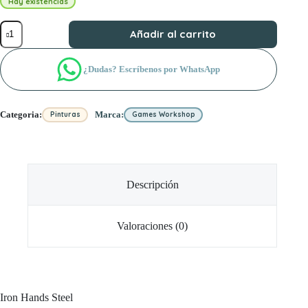
Hay existencias
Iron
Añadir al carrito
Hands
Steel
cantidad
¿Dudas? Escríbenos por WhatsApp
Categoria:
Marca:
Pinturas
Games Workshop
Descripción
Valoraciones (0)
Iron Hands Steel