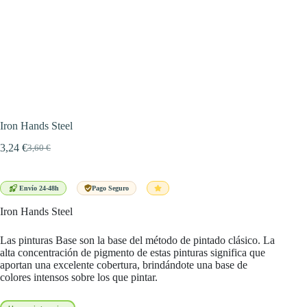
Iron Hands Steel
3,24
€
3,60
€
El
El
precio
precio
original
actual
era:
es:
Envío 24-48h
Pago Seguro
3,60 €.
3,24 €.
Iron Hands Steel
Las pinturas Base son la base del método de pintado clásico. La
alta concentración de pigmento de estas pinturas significa que
aportan una excelente cobertura, brindándote una base de
colores intensos sobre los que pintar.