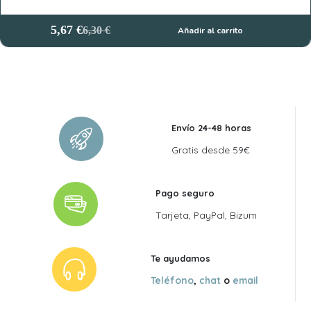
5,67
€
6,30
€
Añadir al carrito
El
El
precio
precio
original
actual
era:
es:
6,30 €.
5,67 €.
Envío 24-48 horas
Gratis desde 59€
Pago seguro
Tarjeta, PayPal, Bizum
Te ayudamos
Teléfono
,
chat
o
email