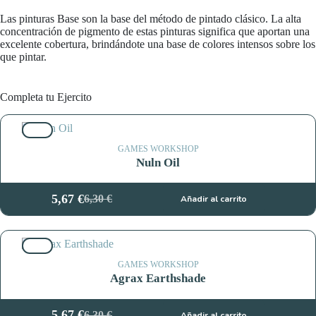
Las pinturas Base son la base del método de pintado clásico. La alta
concentración de pigmento de estas pinturas significa que aportan una
excelente cobertura, brindándote una base de colores intensos sobre los
que pintar.
Completa tu Ejercito
10%
GAMES WORKSHOP
Nuln Oil
5,67
€
6,30
€
Añadir al carrito
El
El
precio
precio
original
actual
10%
era:
es:
6,30 €.
5,67 €.
GAMES WORKSHOP
Agrax Earthshade
5,67
€
6,30
€
Añadir al carrito