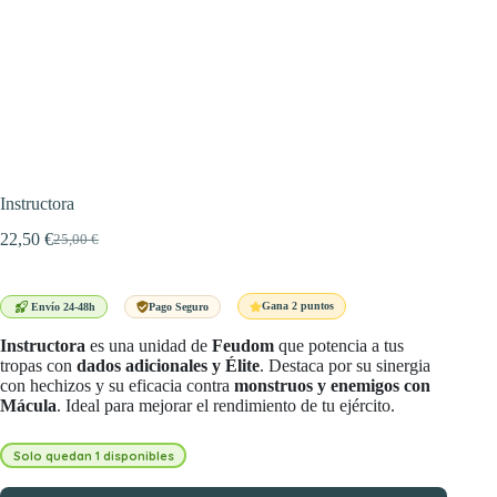
Instructora
22,50
€
25,00
€
El
El
precio
precio
original
actual
era:
es:
Gana 2 puntos
Envío 24-48h
Pago Seguro
25,00 €.
22,50 €.
Instructora
es una unidad de
Feudom
que potencia a tus
tropas con
dados adicionales y Élite
. Destaca por su sinergia
con hechizos y su eficacia contra
monstruos y enemigos con
Mácula
. Ideal para mejorar el rendimiento de tu ejército.
Solo quedan 1 disponibles