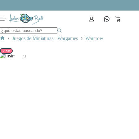
Saltar
al
contenido
Carro
de
compra
Juegos de Miniaturas - Wargames
Warcrow
Inicio
-10%