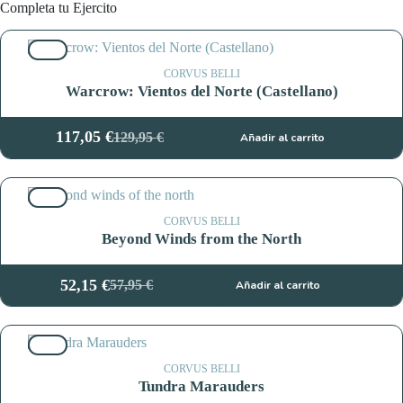
Completa tu Ejercito
10%
CORVUS BELLI
Warcrow: Vientos del Norte (Castellano)
117,05
€
129,95
€
Añadir al carrito
El
El
precio
precio
original
actual
10%
era:
es:
129,95 €.
117,05 €.
CORVUS BELLI
Beyond Winds from the North
52,15
€
57,95
€
Añadir al carrito
El
El
precio
precio
original
actual
10%
era:
es:
57,95 €.
52,15 €.
CORVUS BELLI
Tundra Marauders