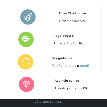
25,00 €.
22,50 €.
Envío 24-48 horas
Gratis desde 59€
Pago seguro
Tarjeta, PayPal, Bizum
Te ayudamos
Teléfono
,
chat
o
email
Acumula puntos
1 punto por cada 10€
¿Quienes somos?