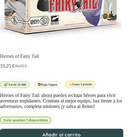
Heroes of Fairy Tail
33,25
€
36,95
€
El
El
precio
precio
original
actual
era:
es:
Gana 3 puntos
Envío 24-48h
Pago Seguro
36,95 €.
33,25 €.
Heroes of Fairy Tail: ahora puedes reclutar héroes para vivir
aventuras trepidantes. Contrata al mejor equipo, haz frente a los
adversarios, completa misiones ¡y salva al Reino!
Solo quedan 1 disponibles
Añadir al carrito