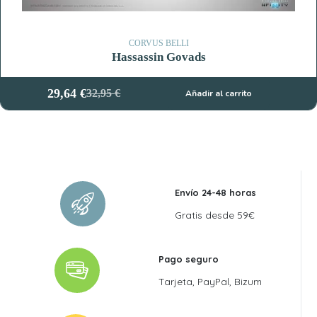
CORVUS BELLI
Hassassin Govads
29,64
€
32,95
€
Añadir al carrito
El
El
precio
precio
original
actual
era:
es:
32,95 €.
29,64 €.
Envío 24-48 horas
Gratis desde 59€
Pago seguro
Tarjeta, PayPal, Bizum