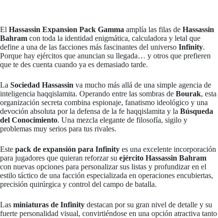
El
Hassassin Expansion Pack Gamma
amplía las filas de
Hassassin
Bahram
con toda la identidad enigmática, calculadora y letal que
define a una de las facciones más fascinantes del universo
Infinity
.
Porque hay ejércitos que anuncian su llegada… y otros que prefieren
que te des cuenta cuando ya es demasiado tarde.
La
Sociedad Hassassin
va mucho más allá de una simple agencia de
inteligencia haqqislamita. Operando entre las sombras de
Bourak
, esta
organización secreta combina espionaje, fanatismo ideológico y una
devoción absoluta por la defensa de la fe haqqislamita y la
Búsqueda
del Conocimiento
. Una mezcla elegante de filosofía, sigilo y
problemas muy serios para tus rivales.
Este
pack de expansión para Infinity
es una excelente incorporación
para jugadores que quieran reforzar su
ejército Hassassin Bahram
con nuevas opciones para personalizar sus listas y profundizar en el
estilo táctico de una facción especializada en operaciones encubiertas,
precisión quirúrgica y control del campo de batalla.
Las
miniaturas de Infinity
destacan por su gran nivel de detalle y su
fuerte personalidad visual, convirtiéndose en una opción atractiva tanto