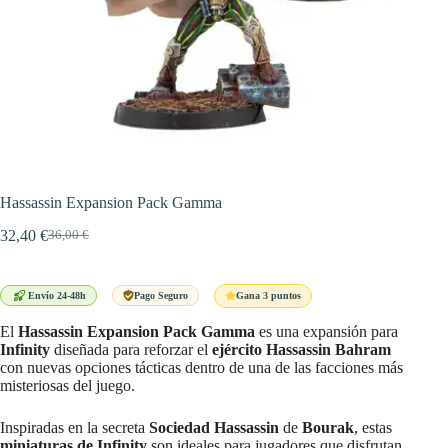
Hassassin Expansion Pack Gamma
32,40
€
36,00
€
El
El
precio
precio
original
actual
era:
es:
Gana 3 puntos
Envío 24-48h
Pago Seguro
36,00 €.
32,40 €.
El
Hassassin Expansion Pack Gamma
es una expansión para
Infinity
diseñada para reforzar el
ejército Hassassin Bahram
con nuevas opciones tácticas dentro de una de las facciones más
misteriosas del juego.
Inspiradas en la secreta
Sociedad Hassassin
de
Bourak
, estas
miniaturas de Infinity
son ideales para jugadores que disfrutan