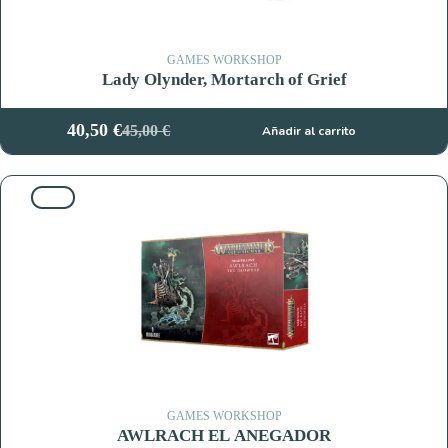
GAMES WORKSHOP
Lady Olynder, Mortarch of Grief
40,50
€
45,00
€
Añadir al carrito
El
El
precio
precio
original
actual
10%
era:
es:
45,00 €.
40,50 €.
GAMES WORKSHOP
AWLRACH EL ANEGADOR