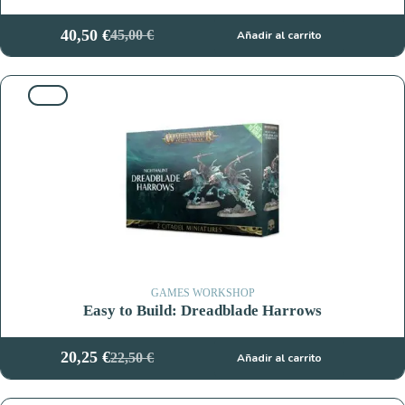
40,50
€
45,00
€
Añadir al carrito
El
El
precio
precio
original
actual
10%
era:
es:
45,00 €.
40,50 €.
GAMES WORKSHOP
Easy to Build: Dreadblade Harrows
20,25
€
22,50
€
Añadir al carrito
El
El
precio
precio
original
actual