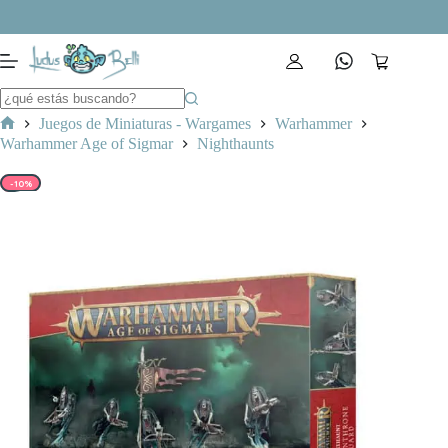
Saltar
al
contenido
Carro
de
compra
Juegos de Miniaturas - Wargames
Warhammer
Inicio
Warhammer Age of Sigmar
Nighthaunts
-10%