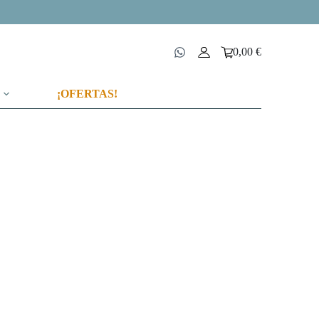
0,00
€
Carro
de
compra
¡OFERTAS!