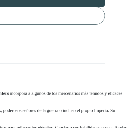
nters
incorpora a algunos de los mercenarios más temidos y eficaces
, poderosos señores de la guerra o incluso el propio Imperio. Su
icas para reforzar tus ejércitos. Gracias a sus habilidades especializadas,