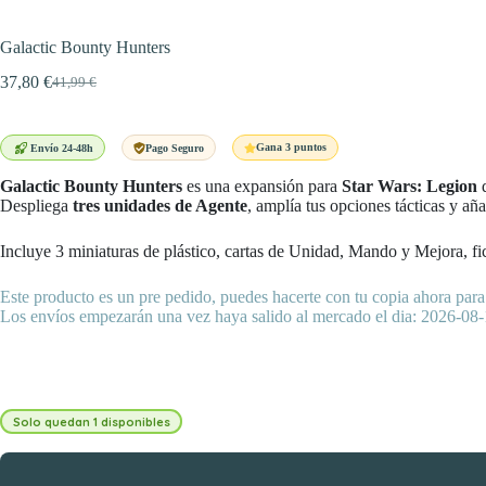
Galactic Bounty Hunters
37,80
€
41,99
€
El
El
precio
precio
original
actual
era:
es:
Gana 3 puntos
Envío 24-48h
Pago Seguro
41,99 €.
37,80 €.
Galactic Bounty Hunters
es una expansión para
Star Wars: Legion
q
Despliega
tres unidades de Agente
, amplía tus opciones tácticas y añ
Incluye 3 miniaturas de plástico, cartas de Unidad, Mando y Mejora, fi
Este producto es un pre pedido, puedes hacerte con tu copia ahora para 
Los envíos empezarán una vez haya salido al mercado el dia: 2026-08
Solo quedan 1 disponibles