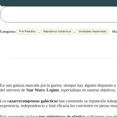
,
,
Categoria:
Ma
Pre Pedidos
República Galáctica
Unidades Imperiales
En una galaxia marcada por la guerra, siempre hay alguien dispuesto a 
del universo de
Star Wars: Legion
, especialistas en rastrear objetivo
Los
cazarrecompensas galácticos
han construido su reputación trabaja
experiencia, independencia y letal eficacia los convierten en piezas mu
Esta expansión incluye
tres miniaturas de plástico
, suficientes para 