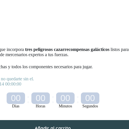
ue incorpora
tres peligrosos cazarrecompensas galácticos
listos par
ade mercenarios expertos a tus fuerzas.
chas y todos los componentes necesarios para jugar.
no quedarte sin el.
-14 00:00:00
00
00
00
00
Días
Horas
Minutos
Segundos
Añadir al carrito