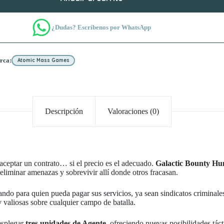
¿Dudas? Escríbenos por WhatsApp
rca:
Atomic Mass Games
Descripción
Valoraciones (0)
aceptar un contrato… si el precio es el adecuado.
Galactic Bounty Hu
s, eliminar amenazas y sobrevivir allí donde otros fracasan.
ndo para quien pueda pagar sus servicios, ya sean sindicatos criminales
y valiosas sobre cualquier campo de batalla.
desplegar
tres unidades de Agente
, ofreciendo nuevas posibilidades táct