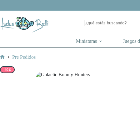
Saltar
al
contenido
Miniaturas
Juegos 
Pre Pedidos
Inicio
-10%