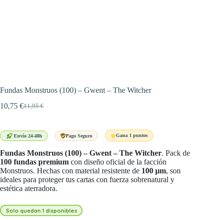
Fundas Monstruos (100) – Gwent – The Witcher
10,75
€
11,95
€
El
El
precio
precio
original
actual
era:
es:
Gana 1 puntos
Envío 24-48h
Pago Seguro
11,95 €.
10,75 €.
Fundas Monstruos (100) – Gwent – The Witcher
. Pack de
100 fundas premium
con diseño oficial de la facción
Monstruos. Hechas con material resistente de
100 µm
, son
ideales para proteger tus cartas con fuerza sobrenatural y
estética aterradora.
Solo quedan 1 disponibles