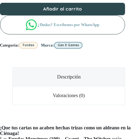
Añadir al carrito
¿Dudas? Escríbenos por WhatsApp
Categoria:
Marca:
Fundas
Gen X Games
Descripción
Valoraciones (0)
¡Que tus cartas no acaben hechas trizas como un aldeano en la
Ciénaga!
Las
Fundas Monstruos (100) – Gwent – The Witcher
están