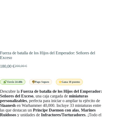
Fuerza de batalla de los Hijos del Emperador: Señores del
Exceso
180,00
€
200,00
€
El
El
precio
precio
original
actual
era:
es:
Gana 18 puntos
Envío 24-48h
Pago Seguro
200,00 €.
180,00 €.
Descubre la
Fuerza de batalla de los Hijos del Emperador:
Señores del Exceso
, una caja cargada de
miniaturas
personalizables
, perfecta para iniciar o ampliar tu ejército de
Slaanesh
en Warhammer 40,000. Incluye 33 miniaturas entre
las que destacan un
Príncipe Daemon con alas
,
Marines
Ruidosos
y unidades de
Infractores/Torturadores
. ¡Todo el