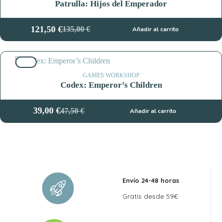
Patrulla: Hijos del Emperador
121,50
€
135,00
€
Añadir al carrito
El
El
precio
precio
original
actual
18%
era:
es:
135,00 €.
121,50 €.
GAMES WORKSHOP
Codex: Emperor’s Children
39,00
€
47,50
€
Añadir al carrito
El
El
precio
precio
original
actual
era:
es:
47,50 €.
39,00 €.
Envío 24-48 horas
Gratis desde 59€