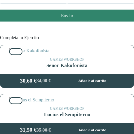
Enviar
Completa tu Ejercito
10%
GAMES WORKSHOP
Señor Kakofonista
30,60
€
34,00
€
Añadir al carrito
El
El
precio
precio
original
actual
10%
era:
es:
34,00 €.
30,60 €.
GAMES WORKSHOP
Lucius el Sempiterno
31,50
€
35,00
€
Añadir al carrito
El
El