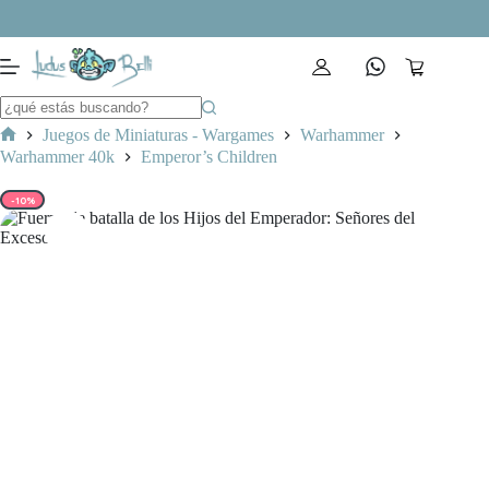
Saltar
al
contenido
Carro
de
compra
Juegos de Miniaturas - Wargames
Warhammer
Inicio
Warhammer 40k
Emperor’s Children
-10%