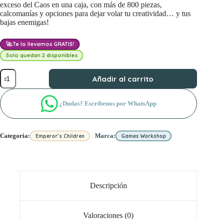
exceso del Caos en una caja, con más de 800 piezas,
calcomanías y opciones para dejar volar tu creatividad… y tus
bajas enemigas!
🚀
¡Te lo llevamos GRATIS!
Solo quedan 2 disponibles
Fuerza
Añadir al carrito
de
batalla
de
¿Dudas? Escríbenos por WhatsApp
los
Hijos
del
Emperador:
Categoria:
Marca:
Emperor’s Children
Games Workshop
Señores
del
Exceso
cantidad
Descripción
Valoraciones (0)