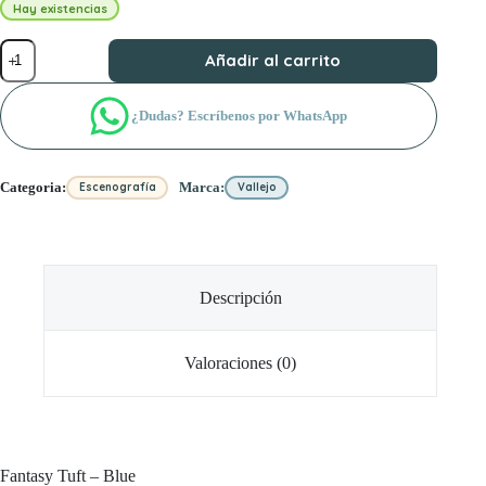
Hay existencias
Fantasy
Añadir al carrito
Tuft
-
Blue
¿Dudas? Escríbenos por WhatsApp
cantidad
Categoria:
Marca:
Escenografía
Vallejo
Descripción
Valoraciones (0)
Fantasy Tuft – Blue