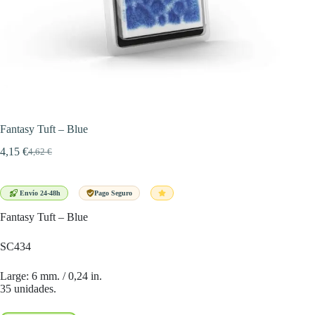
Fantasy Tuft – Blue
4,15
€
4,62
€
El
El
precio
precio
original
actual
era:
es:
Envío 24-48h
Pago Seguro
4,62 €.
4,15 €.
Fantasy Tuft – Blue
SC434
Large: 6 mm. / 0,24 in.
35 unidades.