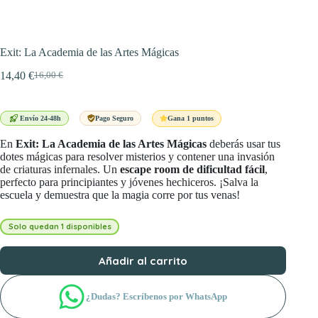
Exit: La Academia de las Artes Mágicas
14,40
€
16,00
€
El
El
precio
precio
original
actual
era:
es:
Gana 1 puntos
Envío 24-48h
Pago Seguro
16,00 €.
14,40 €.
En
Exit: La Academia de las Artes Mágicas
deberás usar tus
dotes mágicas para resolver misterios y contener una invasión
de criaturas infernales. Un
escape room de dificultad fácil
,
perfecto para principiantes y jóvenes hechiceros. ¡Salva la
escuela y demuestra que la magia corre por tus venas!
Solo quedan 1 disponibles
Añadir al carrito
¿Dudas? Escríbenos por WhatsApp